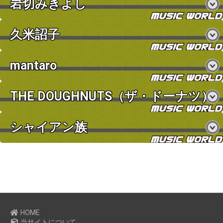
岩切みきよし
久米詔子
mantaro
THE DOUGHNUTS（ザ・ドーナツ）
シャイアン族
お買い物を続ける
カートへ進む
HOME
当サイトについて