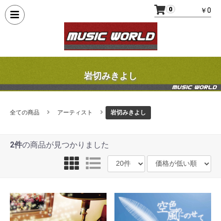
0
￥0
岩切みきよし
全ての商品
アーティスト
岩切みきよし
2件
の商品が見つかりました