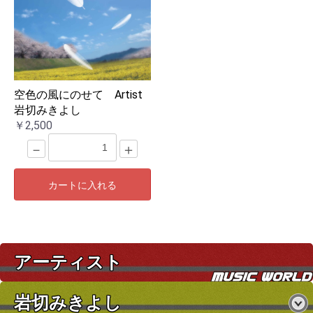
お買い物を続ける
カートへ進む
空色の風にのせて Artist
岩切みきよし
￥2,500
－
＋
カートに入れる
アーティスト
岩切みきよし