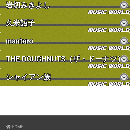
岩切みきよし
久米詔子
mantaro
THE DOUGHNUTS（ザ・ドーナツ）
お買い物を続ける
カートへ進む
シャイアン族
HOME