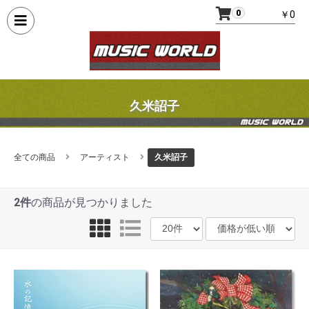
0
￥0
久米詔子
全ての商品
アーティスト
久米詔子
2件
の商品が見つかりました