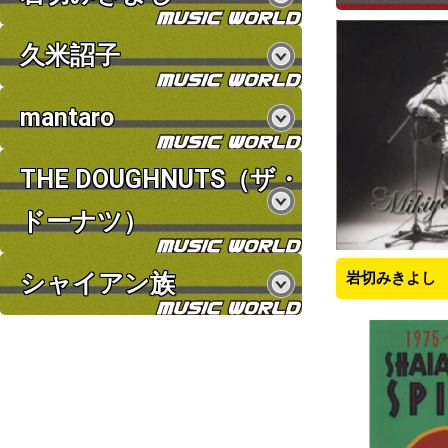
久米詔子
mantaro
THE DOUGHNUTS（ザ・
ドーナツ）
岩切みきよし
シャイアン族