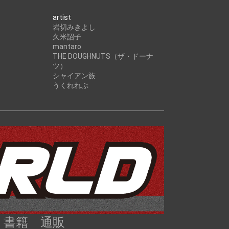
artist
岩切みきよし
久米詔子
mantaro
THE DOUGHNUTS（ザ・ドーナ
ツ）
シャイアン族
うくれれぶ
D 書籍 通販