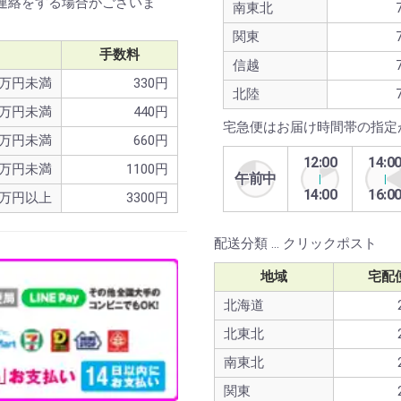
連絡をする場合がございま
南東北
関東
手数料
信越
1万円未満
330円
北陸
3万円未満
440円
宅急便はお届け時間帯の指定
0万円未満
660円
12:00
14:0
0万円未満
1100円
午前中
14:00
16:0
0万円以上
3300円
配送分類 … クリックポスト
地域
宅配
北海道
北東北
南東北
関東