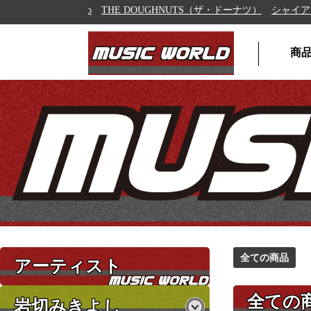
THE DOUGHNUTS（ザ・ドーナツ）
シャイアン族
商
全ての商品
アーティスト
全ての
岩切みきよし