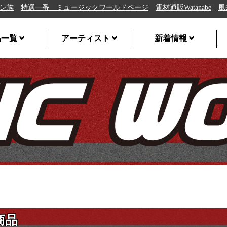
特選一番 ミュージックワールドページ
電材通販Watanabe
風来坊の
品一覧
アーティスト
新着情報
商品