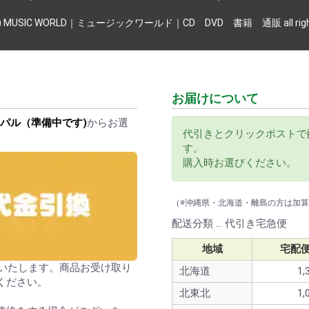
 (c) MUSIC WORLD｜ミュージックワールド｜CD DVD 書籍 通販 all rights
お届けについて
パル（準備中です)
からお選
代引きとクリックポストで
す。
購入時お選びください。
（※沖縄県・北海道・離島の方は加
配送分類 … 代引き宅急便
地域
宅配
送いたします。商品お受け取り
北海道
1,
ください。
北東北
1,