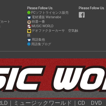
Please Follow Us.
Please Follow Us.
PCソフトライセンス販売
電材通販 Watanabe
グカート
特選一番
録
MUSIC WORLD
デオファクターカーサ 空気触
媒
用語集他
用語集ブログ
WORLD｜ミュージックワールド｜CD DV