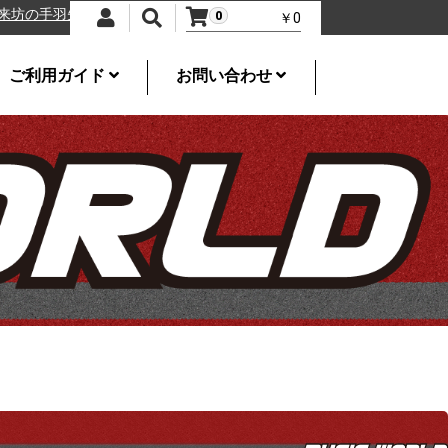
手羽先
特選一番
ミュージックワールド
岩切みきよし
久米詔子
m
0
￥0
ご利用ガイド
お問い合わせ