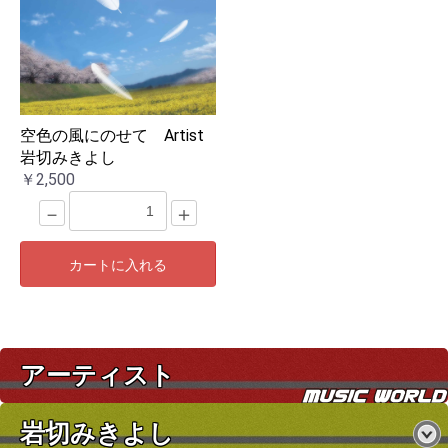
お買い物を続ける
カートへ進む
空色の風にのせて Artist
岩切みきよし
￥2,500
－
＋
カートに入れる
アーティスト
岩切みきよし