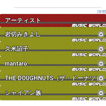
[管理]
アーティスト
岩切みきよし
久米詔子
mantaro
THE DOUGHNUTS（ザ・ドーナツ）
シャイアン族