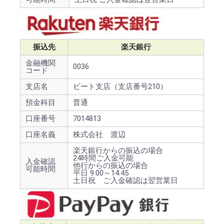
振込先
楽天銀行
金融機関
0036
コード
支店名
ビート支店（支店番号210）
預金科目
普通
口座番号
7014813
口座名義
株式会社 渡辺
楽天銀行からの振込の場合
24時間ご入金可能
入金確認
他行からの振込の場合
可能時間
平日 9:00～14:45
土日祝 ご入金確認は翌営業日