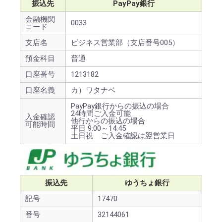
振込先
PayPay銀行
金融機関
0033
コード
支店名
ビジネス営業部（支店番号005）
預金科目
普通
口座番号
1213182
口座名義
カ）ワタナベ
PayPay銀行からの振込の場合
24時間ご入金可能
入金確認
他行からの振込の場合
可能時間
平日 9:00～14:45
土日祝 ご入金確認は翌営業日
振込先
ゆうちょ銀行
記号
17470
番号
32144061