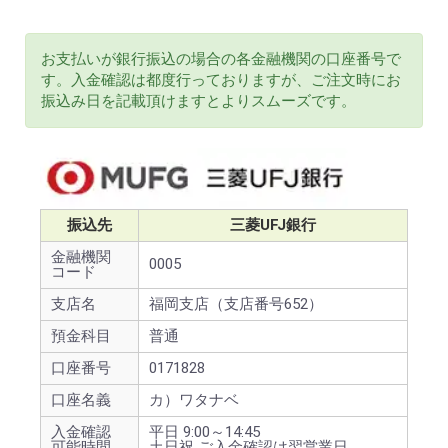
お支払いが銀行振込の場合の各金融機関の口座番号で
す。入金確認は都度行っておりますが、ご注文時にお
振込み日を記載頂けますとよりスムーズです。
振込先
三菱UFJ銀行
金融機関
0005
コード
支店名
福岡支店（支店番号652）
預金科目
普通
口座番号
0171828
口座名義
カ）ワタナベ
入金確認
平日 9:00～14:45
可能時間
土日祝 ご入金確認は翌営業日