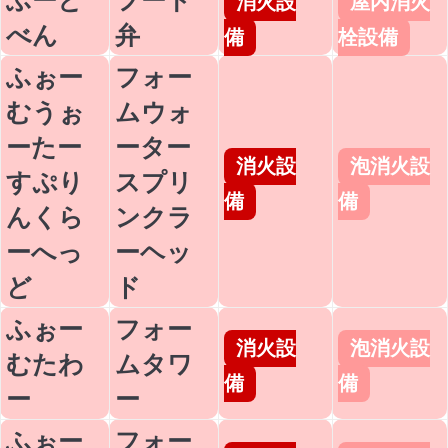
消火設
屋内消火
べん
弁
備
栓設備
ふぉー
フォー
むうぉ
ムウォ
ーたー
ーター
消火設
泡消火設
すぷり
スプリ
備
備
んくら
ンクラ
ーへっ
ーヘッ
ど
ド
ふぉー
フォー
消火設
泡消火設
むたわ
ムタワ
備
備
ー
ー
ふぉー
フォー