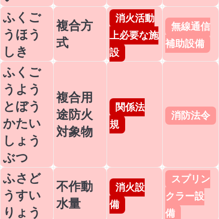
ふくご
消火活動
複合方
無線通信
うほう
上必要な施
式
補助設備
しき
設
ふくご
うよう
複合用
とぼう
関係法
途防火
消防法令
かたい
規
対象物
しょう
ぶつ
ふさど
スプリン
不作動
消火設
うすい
クラー設
水量
備
りょう
備