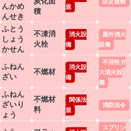
炭化面
防災規制
んかめ
規
積
んせき
ふとう
不凍消
消火設
屋外消火
しょう
火栓
備
設備
かせん
不活性ガ
ふねん
消火設
不燃材
ス消火設
ざい
備
備
ふねん
不燃材
関係法
ざいり
消防法令
料
規
ょう
スプリン