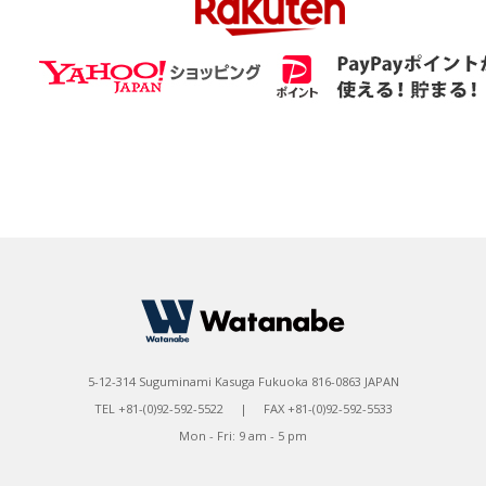
5-12-314 Suguminami Kasuga Fukuoka 816-0863 JAPAN
TEL +81-(0)92-592-5522 | FAX +81-(0)92-592-5533
Mon - Fri: 9 am - 5 pm