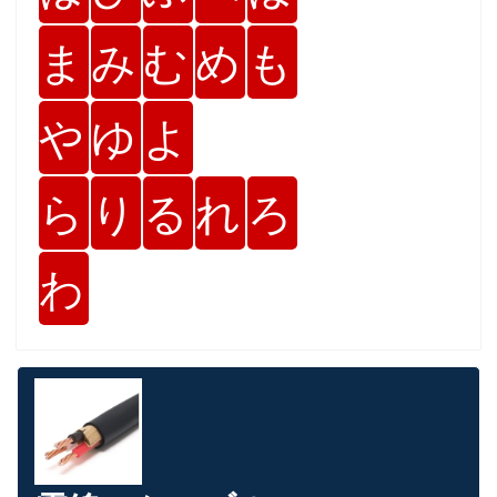
ま
み
む
め
も
や
ゆ
よ
ら
り
る
れ
ろ
わ