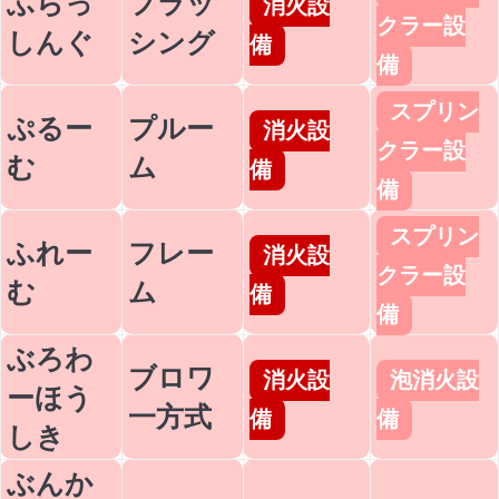
ふらっ
フラッ
消火設
クラー設
しんぐ
シング
備
備
スプリン
ぷるー
プルー
消火設
クラー設
む
ム
備
備
スプリン
ふれー
フレー
消火設
クラー設
む
ム
備
備
ぶろわ
ブロワ
消火設
泡消火設
ーほう
一方式
備
備
しき
ぶんか