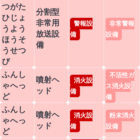
つがた
分割型
ひじょ
非常用
警報設
非常警報
うよう
放送設
備
設備
ほうそ
備
うせつ
び
ふんし
不活性ガ
噴射ヘ
消火設
ゃへっ
ス消火設
ッド
備
ど
備
ふんし
噴射ヘ
消火設
粉末消火
ゃへっ
ッド
備
設備
ど