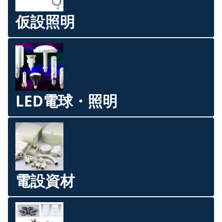
仮設照明
LED電球・照明
電設資材