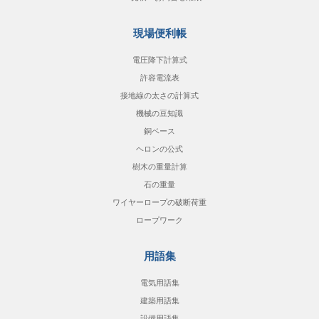
現場便利帳
電圧降下計算式
許容電流表
接地線の太さの計算式
機械の豆知識
銅ベース
ヘロンの公式
樹木の重量計算
石の重量
ワイヤーロープの破断荷重
ロープワーク
用語集
電気用語集
建築用語集
設備用語集