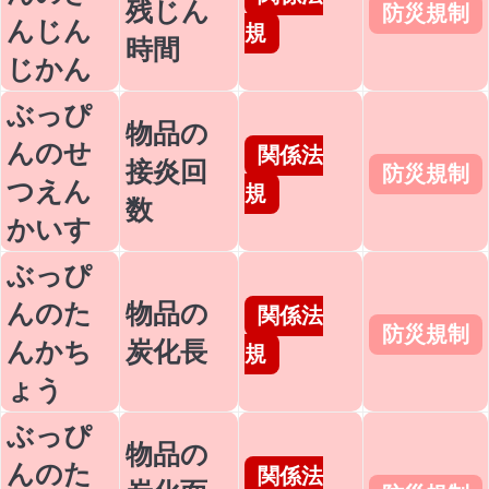
残じん
防災規制
んじん
規
時間
じかん
ぶっぴ
物品の
んのせ
関係法
接炎回
防災規制
つえん
規
数
かいす
ぶっぴ
んのた
物品の
関係法
防災規制
んかち
炭化長
規
ょう
ぶっぴ
物品の
んのた
関係法