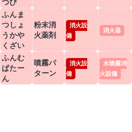
つび
ふんま
つしょ
粉末消
消火設
消火器
うかや
火薬剤
備
くざい
ふんむ
噴霧パ
消火設
水噴霧消
ぱたー
ターン
備
火設備
ん