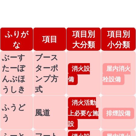
ふりが
項目別
項目別
項目
な
大分類
小分類
ぶーす
ブース
たーぽ
ターポ
消火設
屋内消火
んぶほ
ンプ方
備
栓設備
うしき
式
消火活動
ふうど
風道
上必要な施
排煙設備
う
設
ふーと
フート