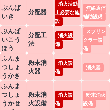
消火活動
ぶんぱ
無線通信
分配器
上必要な施
いき
補助設備
設
ぶんぱ
スプリン
分配工
消火設
いこう
クラー設
法
備
ほう
備
ふんま
粉末消
消火設
つしょ
消火器
火器
備
うかき
ふんま
つしょ
粉末消
消火設
粉末消火
うかせ
火設備
備
設備