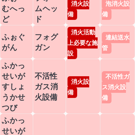
消火設
泡消火設
むへっ
ムヘッ
備
備
ど
ド
消火活動
ふぉぐ
フォグ
連結送水
上必要な施
がん
ガン
管
設
ふかっ
せいが
不活性
不活性ガ
消火設
すしょ
ガス消
ス消火設
備
うかせ
火設備
備
つび
ふかっ
せいが