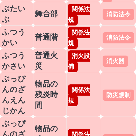
ぶたい
関係法
舞台部
消防法令
ぶ
規
ふつう
関係法
普通階
消防法令
かい
規
ふつう
普通火
消火設
消火器
かさい
災
備
ぶっぴ
物品の
んのざ
関係法
残炎時
防災規制
んえん
規
間
じかん
ぶっぴ
物品の
んのざ
関係法