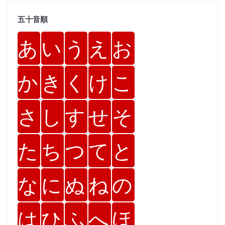
五十音順
あ
い
う
え
お
か
き
く
け
こ
さ
し
す
せ
そ
た
ち
つ
て
と
な
に
ぬ
ね
の
は
ひ
ふ
へ
ほ