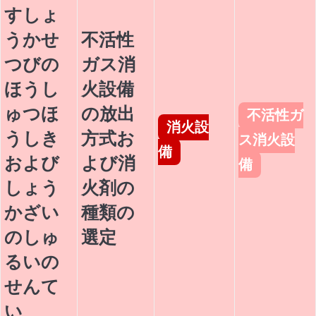
すしょ
うかせ
不活性
つびの
ガス消
ほうし
火設備
ゅつほ
の放出
不活性ガ
消火設
うしき
方式お
ス消火設
備
および
よび消
備
しょう
火剤の
かざい
種類の
のしゅ
選定
るいの
せんて
い