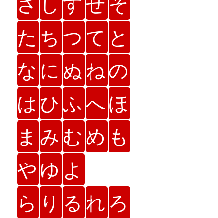
さ
し
す
せ
そ
た
ち
つ
て
と
な
に
ぬ
ね
の
は
ひ
ふ
へ
ほ
ま
み
む
め
も
や
ゆ
よ
ら
り
る
れ
ろ