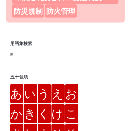
防災規制
防火管理
用語集検索
jjj
五十音順
あ
い
う
え
お
か
き
く
け
こ