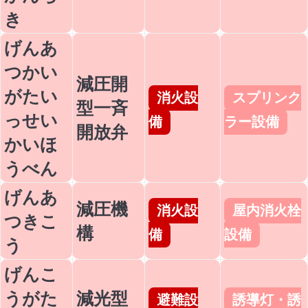
き
げんあ
つかい
減圧開
がたい
消火設
スプリンク
型一斉
っせい
備
ラー設備
開放弁
かいほ
うべん
げんあ
減圧機
消火設
屋内消火栓
つきこ
構
備
設備
う
げんこ
うがた
減光型
避難設
誘導灯・誘