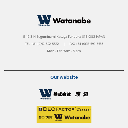
5-12-314 Suguminami Kasuga Fukuoka 816-0863 JAPAN
TEL +81-(0)92-592-5522 | FAX +81-(0)92-592-5533
Mon - Fri: 9 am - 5 pm
Our website