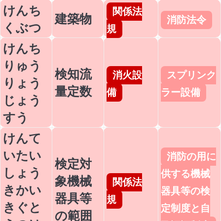
けんち
関係法
建築物
消防法令
くぶつ
規
けんち
りゅう
検知流
消火設
スプリンク
りょう
量定数
備
ラー設備
じょう
すう
けんて
いたい
消防の用に
検定対
しょう
供する機械
象機械
関係法
きかい
器具等の検
器具等
規
きぐと
定制度と自
の範囲