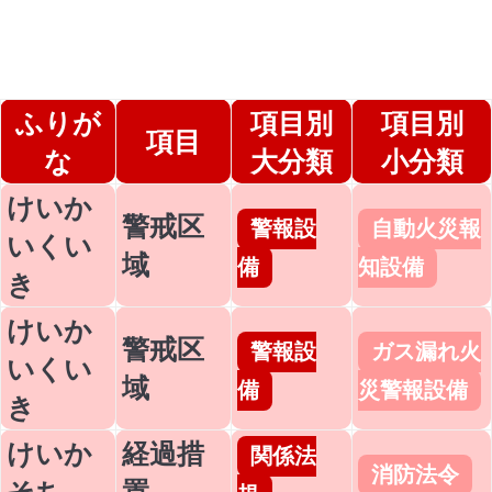
ふりが
項目別
項目別
項目
な
大分類
小分類
けいか
警戒区
警報設
自動火災報
いくい
域
備
知設備
き
けいか
警戒区
警報設
ガス漏れ火
いくい
域
備
災警報設備
き
けいか
経過措
関係法
消防法令
そち
置