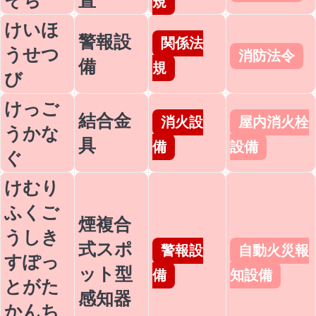
規
けいほ
警報設
関係法
うせつ
消防法令
備
規
び
けっご
結合金
消火設
屋内消火栓
うかな
具
備
設備
ぐ
けむり
ふくご
煙複合
うしき
式スポ
警報設
自動火災報
すぽっ
ット型
備
知設備
とがた
感知器
かんち