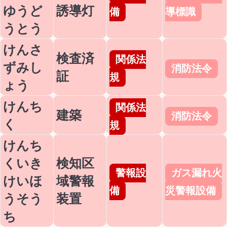
ゆうど
誘導灯
備
導標識
うとう
けんさ
検査済
関係法
ずみし
消防法令
証
規
ょう
けんち
関係法
建築
消防法令
く
規
けんち
くいき
検知区
警報設
ガス漏れ火
けいほ
域警報
備
災警報設備
うそう
装置
ち