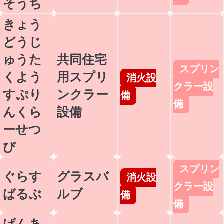
そうち
きょう
どうじ
ゅうた
共同住宅
スプリン
くよう
用スプリ
消火設
クラー設
すぷり
ンクラー
備
備
んくら
設備
ーせつ
び
スプリン
ぐらす
グラスバ
消火設
クラー設
ばるぶ
ルブ
備
備
げんあ