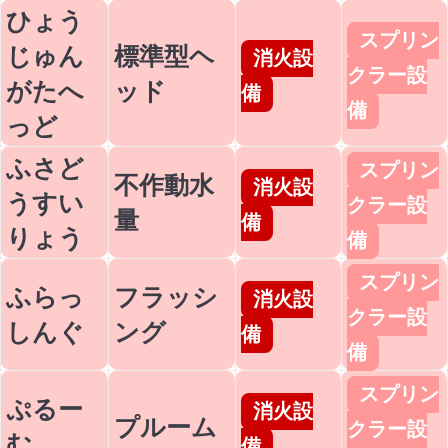
ひょう
スプリン
じゅん
標準型ヘ
消火設
クラー設
がたへ
ッド
備
備
っど
ふさど
スプリン
不作動水
消火設
うすい
クラー設
量
備
りょう
備
スプリン
ふらっ
フラッシ
消火設
クラー設
しんぐ
ング
備
備
スプリン
ぷるー
消火設
プルーム
クラー設
む
備