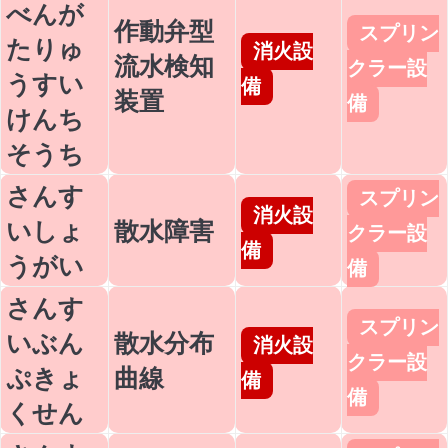
べんが
作動弁型
スプリン
たりゅ
消火設
流水検知
クラー設
うすい
備
装置
備
けんち
そうち
さんす
スプリン
消火設
いしょ
散水障害
クラー設
備
うがい
備
さんす
スプリン
いぶん
散水分布
消火設
クラー設
ぷきょ
曲線
備
備
くせん