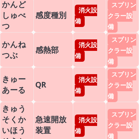
かんど
スプリン
消火設
しゅべ
感度種別
クラー設
備
つ
備
スプリン
かんね
消火設
感熱部
クラー設
つぶ
備
備
スプリン
きゅー
消火設
QR
クラー設
あーる
備
備
きゅう
スプリン
そくか
急速開放
消火設
クラー設
いほう
装置
備
備