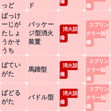
備
っど
ド
備
ぱっけ
ーじが
パッケー
スプリン
消火設
たしょ
ジ型消火
クラー設
備
うかそ
装置
備
うち
スプリン
ばてい
消火設
馬蹄型
クラー設
がた
備
備
スプリン
ぱどる
消火設
パドル型
クラー設
がた
備
備