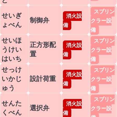
スプリン
せいぎ
消火設
制御弁
クラー設
ょべん
備
備
せいほ
スプリン
正方形配
消火設
うけい
クラー設
置
備
はいち
備
せっけ
スプリン
消火設
いかじ
設計荷重
クラー設
備
ゅう
備
スプリン
せんた
消火設
選択弁
クラー設
くべん
備