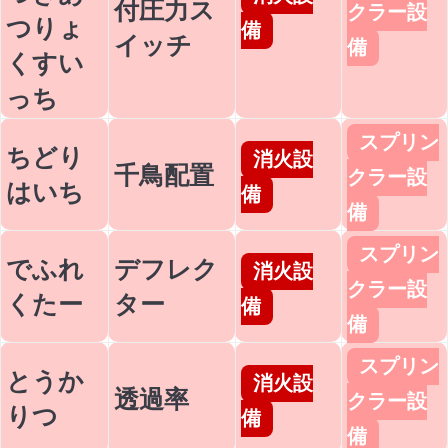
付圧力ス
クラー設
つりょ
備
イッチ
備
くすい
っち
スプリン
ちどり
消火設
千鳥配置
クラー設
はいち
備
備
スプリン
でふれ
デフレク
消火設
クラー設
くたー
ター
備
備
スプリン
とうか
消火設
透過率
クラー設
りつ
備
備