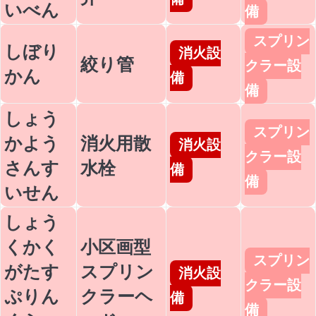
いべん
備
スプリン
しぼり
消火設
絞り管
クラー設
かん
備
備
しょう
スプリン
かよう
消火用散
消火設
クラー設
さんす
水栓
備
備
いせん
しょう
くかく
小区画型
スプリン
がたす
スプリン
消火設
クラー設
ぷりん
クラーヘ
備
備