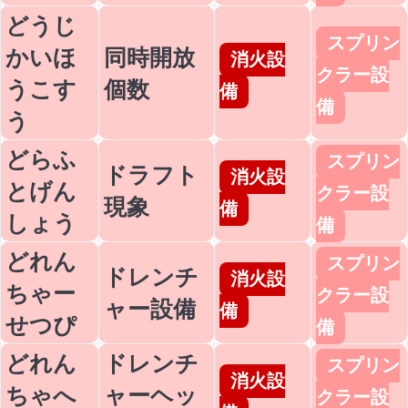
どうじ
スプリン
かいほ
同時開放
消火設
クラー設
うこす
個数
備
備
う
どらふ
スプリン
ドラフト
消火設
とげん
クラー設
現象
備
しょう
備
どれん
スプリン
ドレンチ
消火設
ちゃー
クラー設
ャー設備
備
せつぴ
備
どれん
ドレンチ
スプリン
消火設
ちゃへ
ャーヘッ
クラー設