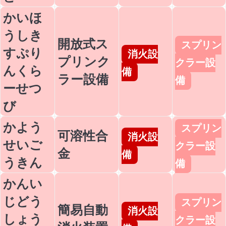
かいほ
うしき
開放式ス
スプリン
すぷり
消火設
プリンク
クラー設
んくら
備
ラー設備
備
ーせつ
び
かよう
スプリン
可溶性合
消火設
せいご
クラー設
金
備
うきん
備
かんい
じどう
スプリン
簡易自動
消火設
しょう
クラー設