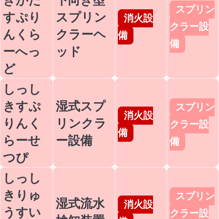
スプリン
すぷり
スプリン
消火設
クラー設
んくら
クラーヘ
備
備
ーへっ
ッド
ど
しっし
きすぷ
湿式スプ
スプリン
消火設
りんく
リンクラ
クラー設
備
らーせ
ー設備
備
つぴ
しっし
きりゅ
スプリン
湿式流水
消火設
うすい
クラー設