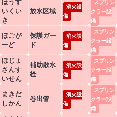
ほうす
スプリン
消火設
いくい
放水区域
クラー設
備
き
備
スプリン
ほごが
保護ガー
消火設
クラー設
ーど
ド
備
備
ほじょ
スプリン
補助散水
消火設
さんす
クラー設
栓
備
いせん
備
スプリン
まきだ
消火設
巻出管
クラー設
しかん
備
備