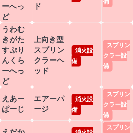
備
ーへっ
ド
ど
うわむ
きがた
上向き型
スプリン
すぷり
スプリン
消火設
クラー設
んくら
クラーヘ
備
備
ーへっ
ッド
ど
スプリン
えあー
エアーパ
消火設
クラー設
ぱーじ
ージ
備
備
スプリン
えだか
消火設