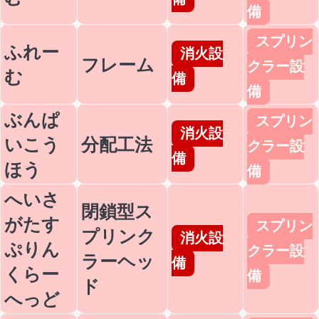
備
スプリン
ふれー
消火設
フレーム
クラー設
む
備
備
ぶんぱ
スプリン
消火設
いこう
分配工法
クラー設
備
ほう
備
へいさ
閉鎖型ス
がたす
スプリン
プリンク
消火設
ぷりん
クラー設
ラーヘッ
備
くらー
備
ド
へっど