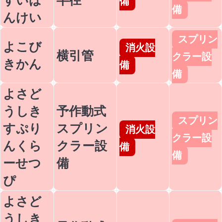
備
備
んけい
スプリン
よこび
消火設
横引管
クラー設
きかん
備
備
よさど
うしき
予作動式
スプリン
すぷり
スプリン
消火設
クラー設
んくら
クラー設
備
備
ーせつ
備
ぴ
よさど
うしき