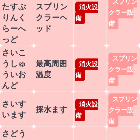
スプリン
たすぷ
スプリン
消火設
クラー設
りんく
クラーヘ
備
備
らーへ
ッド
っど
さいこ
スプリン
うしゅ
最高周囲
消火設
クラー設
ういお
温度
備
備
んど
スプリン
さいす
消火設
採水ます
クラー設
います
備
備
さどう