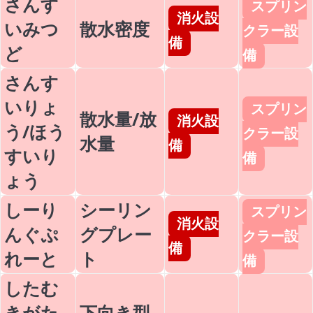
さんす
スプリン
消火設
いみつ
散水密度
クラー設
備
ど
備
さんす
いりょ
スプリン
散水量/放
消火設
う/ほう
クラー設
水量
備
すいり
備
ょう
しーり
シーリン
スプリン
消火設
んぐぷ
グプレー
クラー設
備
れーと
ト
備
したむ
きがた
下向き型