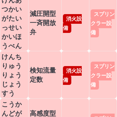
つかい
減圧開型
スプリン
がたい
消火設
一斉開放
クラー設
っせい
備
弁
備
かいほ
うべん
けんち
りゅう
スプリン
検知流量
消火設
りょう
クラー設
定数
備
じょう
備
すう
こうか
んどが
高感度型