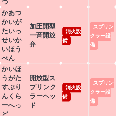
つ
かあつ
かいが
加圧開型
スプリン
たいっ
消火設
一斉開放
クラー設
せいか
備
弁
備
いほう
べん
かいほ
うがた
開放型ス
スプリン
すぶり
プリンク
消火設
クラー設
んくら
ラーヘッ
備
備
ーへっ
ド
ど