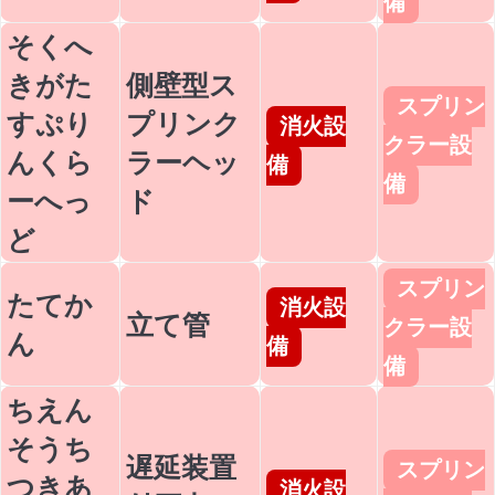
備
そくへ
きがた
側壁型ス
スプリン
すぷり
プリンク
消火設
クラー設
んくら
ラーヘッ
備
備
ーへっ
ド
ど
スプリン
たてか
消火設
立て管
クラー設
ん
備
備
ちえん
そうち
遅延装置
スプリン
つきあ
消火設