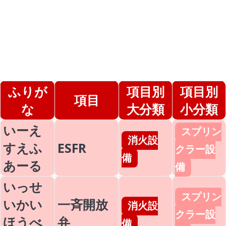
ふりが
項目別
項目別
項目
な
大分類
小分類
いーえ
スプリン
消火設
すえふ
ESFR
クラー設
備
あーる
備
いっせ
スプリン
いかい
一斉開放
消火設
クラー設
ほうべ
弁
備