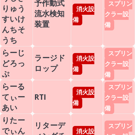
予作動式
スプリン
りゅう
消火設
流水検知
クラー設
すいけ
備
装置
備
んちそ
うち
らーじ
スプリン
ラージド
消火設
どろっ
クラー設
ロップ
備
ぷ
備
らーる
スプリン
消火設
てぃー
RTI
クラー設
備
あい
備
りたー
リターデ
スプリン
でぃん
消火設