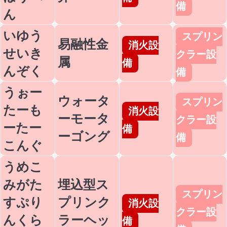
備
ん
いゆう
スプリン
易融性金
消火設
せいき
クラー設
属
備
んぞく
備
うぉー
ウォータ
スプリン
たーも
消火設
ーモータ
クラー設
ーたー
備
ーゴング
備
こんぐ
うめこ
みがた
埋込型ス
スプリン
すぷり
プリンク
消火設
クラー設
んくら
ラーヘッ
備