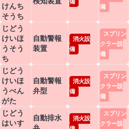
検知装置
備
けんち
備
そうち
じどう
スプリン
けいほ
自動警報
消火設
クラー設
うそう
装置
備
備
ち
じどう
スプリン
けいほ
自動警報
消火設
クラー設
うべん
弁型
備
備
がた
じどう
スプリン
自動排水
消火設
はいす
クラー設
弁
備