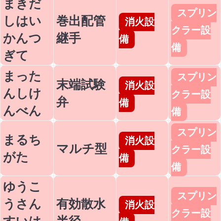
まきだ
スプリン
しはい
巻出配管
消火設
クラー設
かんつ
継手
備
備
ぎて
まった
スプリン
末端試験
消火設
んしけ
クラー設
弁
備
んべん
備
スプリン
まるち
消火設
マルチ型
クラー設
がた
備
備
ゆうこ
スプリン
うさん
有効散水
消火設
クラー設
すいは
半径