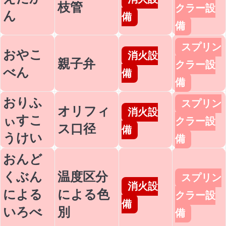
枝管
クラー設
ん
備
備
スプリン
おやこ
消火設
親子弁
クラー設
べん
備
備
おりふ
スプリン
オリフィ
消火設
ぃすこ
クラー設
ス口径
備
うけい
備
おんど
くぶん
温度区分
スプリン
消火設
による
による色
クラー設
備
いろべ
別
備