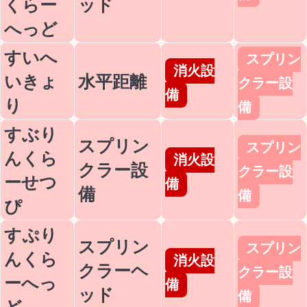
くらー
ッド
へっど
すいへ
スプリン
消火設
いきょ
水平距離
クラー設
備
り
備
すぶり
スプリン
スプリン
んくら
消火設
クラー設
クラー設
ーせつ
備
備
備
ぴ
すぷり
スプリン
スプリン
んくら
消火設
クラーヘ
クラー設
ーへっ
備
ッド
備
ど