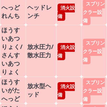
スプリン
へっど
ヘッドレ
消火設
クラー設
れんち
ンチ
備
備
ほうす
いあつ
スプリン
りょく/
放水圧力/
消火設
クラー設
さんす
散水圧力
備
備
いあつ
りょく
ほうす
スプリン
放水型ヘ
消火設
いがた
クラー設
ッド
備
へっど
備