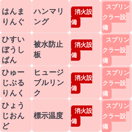
スプリン
はんま
ハンマリ
消火設
クラー設
りんぐ
ング
備
備
ひすい
スプリン
被水防止
消火設
ぼうし
クラー設
板
備
ばん
備
ひゅー
ヒュージ
スプリン
消火設
じぶる
ブルリン
クラー設
備
りんく
ク
備
ひょう
スプリン
消火設
じおん
標示温度
クラー設
備
ど
備