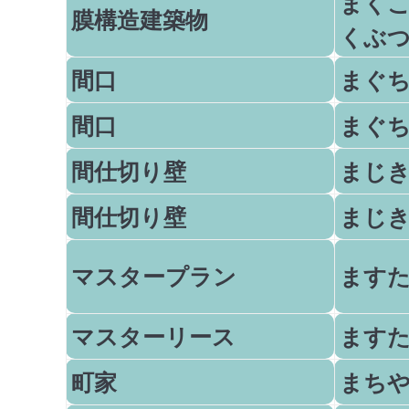
まく
膜構造建築物
くぶ
間口
まぐ
間口
まぐ
間仕切り壁
まじ
間仕切り壁
まじ
マスタープラン
ます
マスターリース
ます
町家
まち