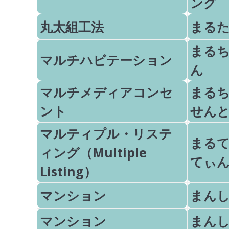
ング
丸太組工法
まる
まる
マルチハビテーション
ん
マルチメディアコンセ
まる
ント
せん
マルティプル・リステ
まる
ィング（Multiple
てぃ
Listing）
マンション
まん
マンション
まん