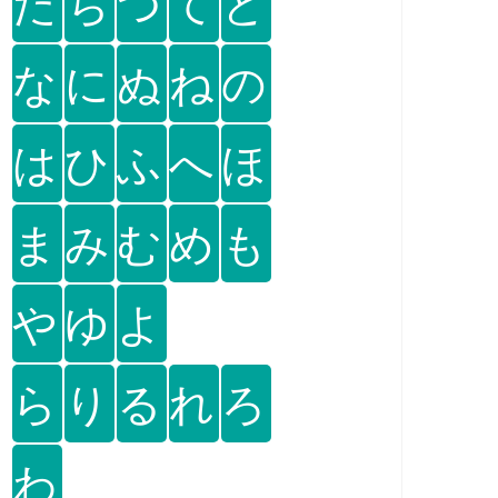
た
ち
つ
て
と
な
に
ぬ
ね
の
は
ひ
ふ
へ
ほ
ま
み
む
め
も
や
ゆ
よ
ら
り
る
れ
ろ
わ