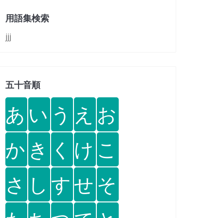
用語集検索
jjj
五十音順
あ
い
う
え
お
か
き
く
け
こ
さ
し
す
せ
そ