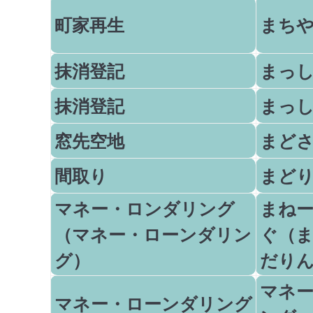
町家再生
まち
抹消登記
まっ
抹消登記
まっ
窓先空地
まど
間取り
まど
マネー・ロンダリング
まね
（マネー・ローンダリン
ぐ（
グ）
だり
マネ
マネー・ローンダリング