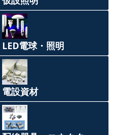
仮設照明
LED電球・照明
電設資材