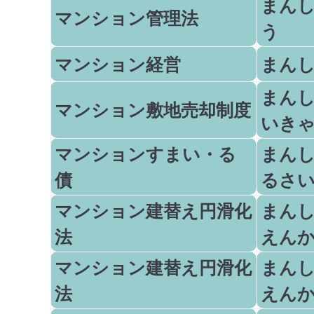
まん
マンション管理法
う
マンション経営
まん
まん
マンション敷地売却制度
いき
マンションすまい・る
まん
債
るさ
マンション建替え円滑化
まん
法
えん
マンション建替え円滑化
まん
法
えん