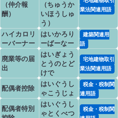
宅地建物取引
（仲介報
（ちゅうか
業法関連用語
酬）
いほうしゅ
う）
ハイカロリ
はいかろり
建築関連用
ーバーナー
ーばーなー
語
はいぎょう
廃業等の届
宅地建物取引
とうのとど
出
業法関連用語
けで
はいぐうし
税金・税制関
配偶者控除
ゃこうじょ
連用語
はいぐうし
配偶者特別
税金・税制関
ゃとくべつ
控除