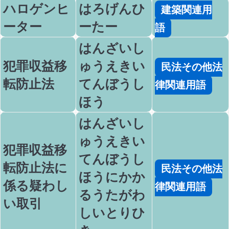
ハロゲンヒ
はろげんひ
建築関連用
ーター
ーたー
語
はんざいし
犯罪収益移
ゅうえきい
民法その他法
転防止法
てんぼうし
律関連用語
ほう
はんざいし
ゅうえきい
犯罪収益移
てんぼうし
転防止法に
民法その他法
ほうにかか
係る疑わし
律関連用語
るうたがわ
い取引
しいとりひ