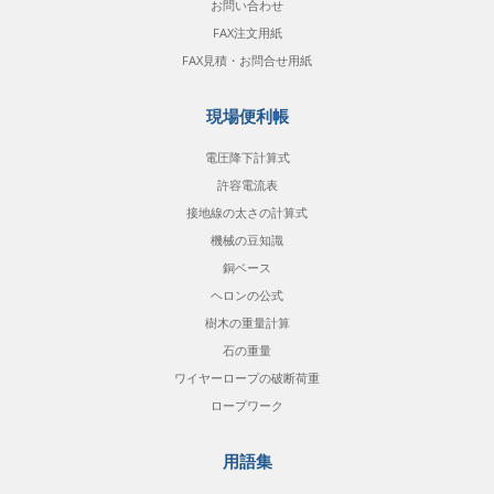
お問い合わせ
FAX注文用紙
FAX見積・お問合せ用紙
現場便利帳
電圧降下計算式
許容電流表
接地線の太さの計算式
機械の豆知識
銅ベース
ヘロンの公式
樹木の重量計算
石の重量
ワイヤーロープの破断荷重
ロープワーク
用語集