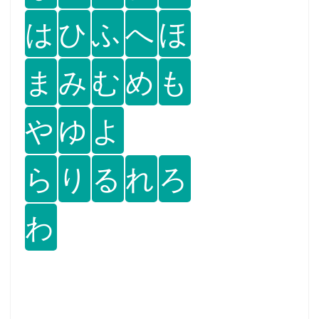
は
ひ
ふ
へ
ほ
ま
み
む
め
も
や
ゆ
よ
ら
り
る
れ
ろ
わ