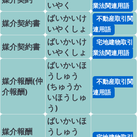
いやく
業法関連用語
ばいかいけ
不動産取引関
媒介契約書
いやくしょ
連用語
ばいかいけ
宅地建物取引
媒介契約書
いやくしょ
業法関連用語
ばいかいほ
うしゅう
媒介報酬(仲
不動産取引関
(ちゅうか
介報酬)
連用語
いほうしゅ
う)
ばいかいほ
媒介報酬
うしゅう