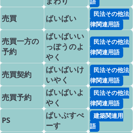
まわり
語
民法その他法
売買
ばいばい
律関連用語
ばいばいい
売買一方の
民法その他法
っぽうのよ
予約
律関連用語
やく
ばいばいけ
民法その他法
売買契約
いやく
律関連用語
ばいばいよ
民法その他法
売買予約
やく
律関連用語
ぱいぷすぺ
建築関連用
PS
ーす
語