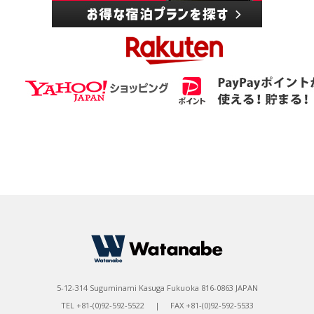
5-12-314 Suguminami Kasuga Fukuoka 816-0863 JAPAN
TEL +81-(0)92-592-5522 | FAX +81-(0)92-592-5533