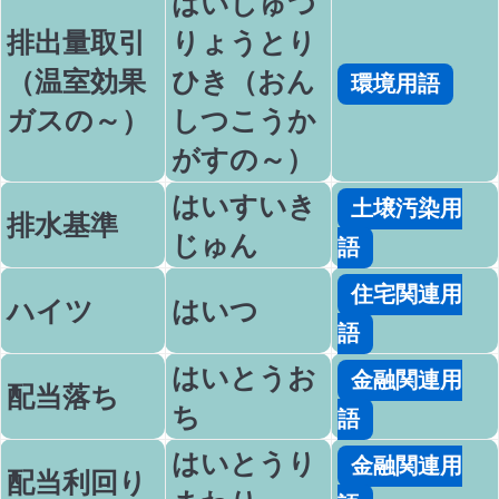
はいしゅつ
排出量取引
りょうとり
（温室効果
ひき（おん
環境用語
ガスの～）
しつこうか
がすの～）
はいすいき
土壌汚染用
排水基準
じゅん
語
住宅関連用
ハイツ
はいつ
語
はいとうお
金融関連用
配当落ち
ち
語
はいとうり
金融関連用
配当利回り