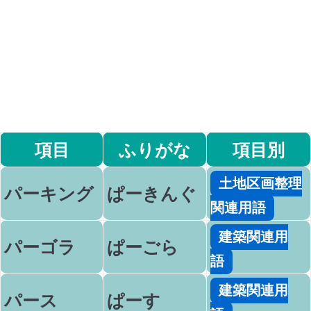
項目
ふりがな
項目別
土地区画整理
パーキング
ぱーきんぐ
関連用語
建築関連用
パーゴラ
ぱーごら
語
建築関連用
パース
ぱーす