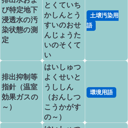
とくていち
び特定地下
かしんとう
土壌汚染用
浸透水の汚
すいのおせ
語
染状態の測
んじょうた
定
いのそくて
い
はいしゅつ
排出抑制等
よくせいと
指針（温室
うししん
環境用語
効果ガスの
（おんしつ
～）
こうかがす
の～）