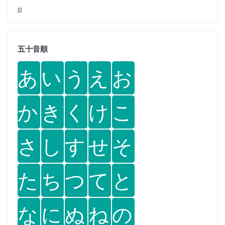
jjj
五十音順
あ
い
う
え
お
か
き
く
け
こ
さ
し
す
せ
そ
た
ち
つ
て
と
な
に
ぬ
ね
の