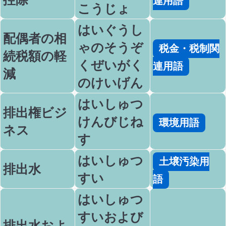
連用語
こうじょ
はいぐうし
配偶者の相
ゃのそうぞ
税金・税制関
続税額の軽
くぜいがく
連用語
減
のけいげん
はいしゅつ
排出権ビジ
けんびじね
環境用語
ネス
す
はいしゅつ
土壌汚染用
排出水
すい
語
はいしゅつ
すいおよび
排出水およ