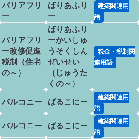
バリアフリ
ばりあふり
建築関連用
ー
ー
語
ばりあふり
バリアフリ
ーかいしゅ
ー改修促進
うそくしん
税金・税制関
税制（住宅
ぜいせい
連用語
の～）
（じゅうた
くの～）
建築関連用
バルコニー
ばるこにー
語
建築関連用
バルコニー
ばるこにー
語