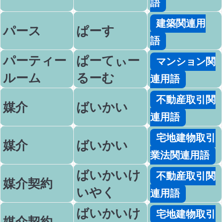
語
建築関連用
パース
ぱーす
語
パーティー
ぱーてぃー
マンション関
ルーム
るーむ
連用語
不動産取引関
媒介
ばいかい
連用語
宅地建物取引
媒介
ばいかい
業法関連用語
ばいかいけ
不動産取引関
媒介契約
いやく
連用語
ばいかいけ
宅地建物取引
媒介契約