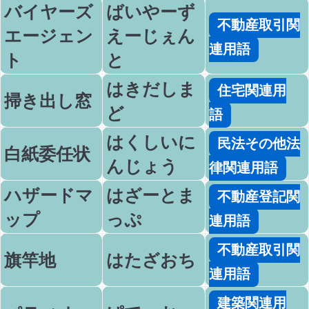
バイヤーズ
ばいやーず
不動産取引関
エージェン
えーじぇん
連用語
ト
と
はきだしま
住宅関連用
掃き出し窓
ど
語
はくしいに
民法その他法
白紙委任状
んじょう
律関連用語
ハザードマ
はざーとま
不動産登記関
ップ
っぷ
連用語
不動産取引関
旗竿地
はたざおち
連用語
建築関連用