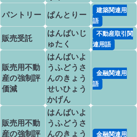
建築関連用
パントリー
ぱんとりー
語
はんばいじ
不動産取引関
販売受託
ゅたく
連用語
はんばいよ
販売用不動
うふどうさ
金融関連用
産の強制評
んのきょう
語
価減
せいひょう
かげん
はんばいよ
販売用不動
うふどうさ
産の強制評
んのきょう
金融関連用