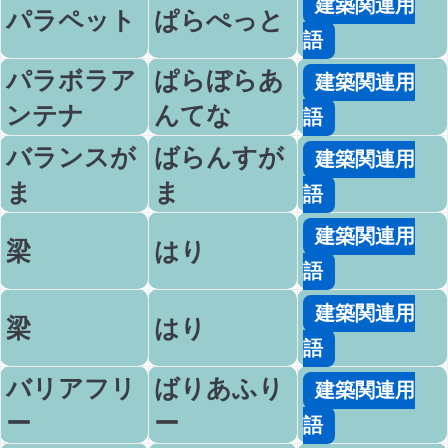
建築関連用
パラペット
ぱらぺっと
語
パラボラア
ぱらぼらあ
建築関連用
ンテナ
んてな
語
バランスが
ばらんすが
建築関連用
ま
ま
語
建築関連用
梁
はり
語
建築関連用
梁
はり
語
バリアフリ
ばりあふり
建築関連用
ー
ー
語