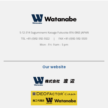
5-12-314 Suguminami Kasuga Fukuoka 816-0863 JAPAN
TEL +81-(0)92-592-5522 | FAX +81-(0)92-592-5533
Mon - Fri: 9 am - 5 pm
Our website