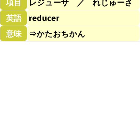
項目
レジューサ ／ れじゅーさ
英語
reducer
意味
⇒かたおちかん