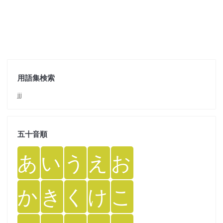
用語集検索
jjj
五十音順
あ
い
う
え
お
か
き
く
け
こ