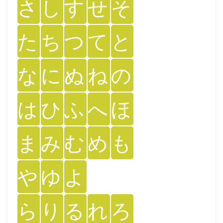
さ
し
す
せ
そ
た
ち
つ
て
と
な
に
ぬ
ね
の
は
ひ
ふ
へ
ほ
ま
み
む
め
も
や
ゆ
よ
ら
り
る
れ
ろ