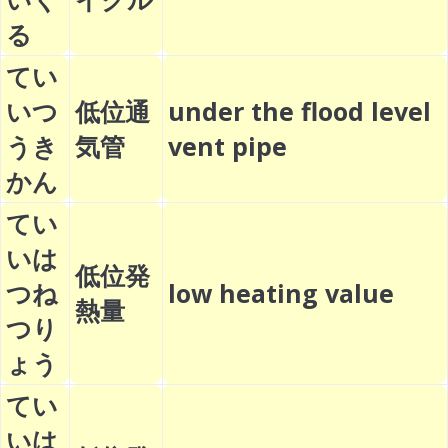
る
てい
いつ
低位通
under the flood level
うき
気管
vent pipe
かん
てい
いは
低位発
つね
low heating value
熱量
つり
ょう
てい
いは