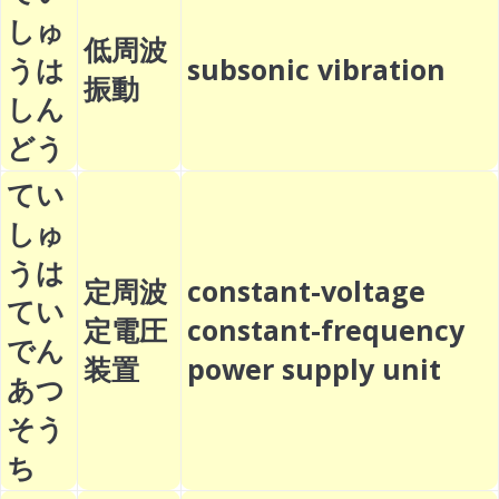
しゅ
低周波
うは
subsonic vibration
振動
しん
どう
てい
しゅ
うは
定周波
constant-voltage
てい
定電圧
constant-frequency
でん
装置
power supply unit
あつ
そう
ち