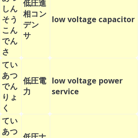
低圧進
しん
相コン
そう
low voltage capacitor
デン
こん
サ
でん
さ
てい
あつ
低圧電
low voltage power
でん
力
service
りょ
く
てい
あつ
低圧ナ