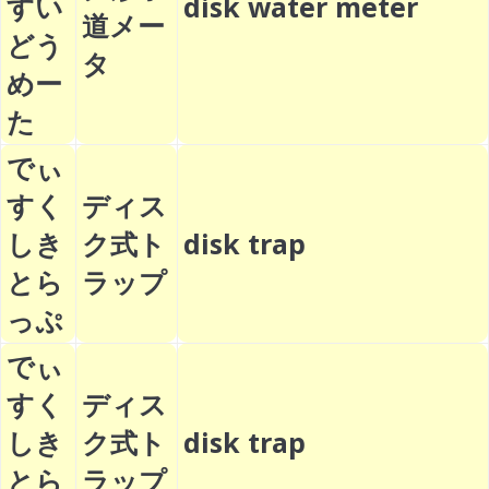
すい
disk water meter
道メー
どう
タ
めー
た
でぃ
すく
ディス
しき
ク式ト
disk trap
とら
ラップ
っぷ
でぃ
すく
ディス
しき
ク式ト
disk trap
とら
ラップ