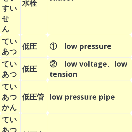
水栓
すい
せ
ん
てい
低圧
① low pressure
あつ
てい
② low voltage、low
低圧
あつ
tension
てい
あつ
低圧管
low pressure pipe
かん
てい
あつ