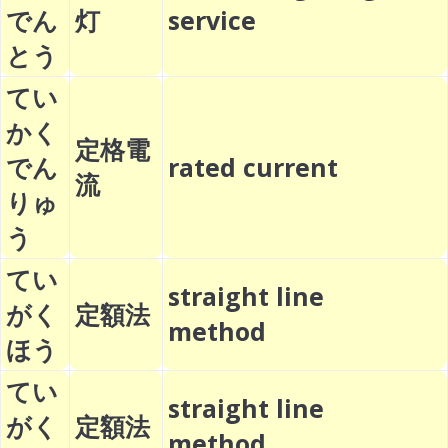
でん
灯
service
とう
てい
かく
定格電
でん
rated current
流
りゅ
う
てい
straight line
がく
定額法
method
ほう
てい
straight line
がく
定額法
method