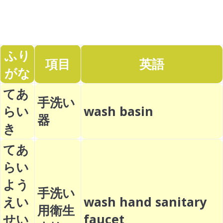
ふり
項目
英語
がな
てあ
手洗い
らい
wash basin
器
き
てあ
らい
よう
手洗い
えい
wash hand sanitary
用衛生
せい
faucet