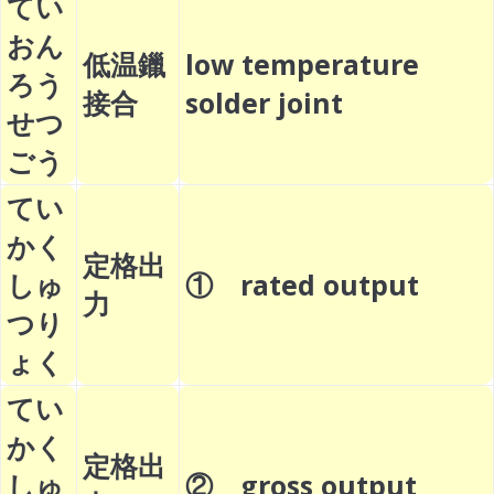
てい
おん
低温鑞
low temperature
ろう
接合
solder joint
せつ
ごう
てい
かく
定格出
しゅ
① rated output
力
つり
ょく
てい
かく
定格出
しゅ
② gross output