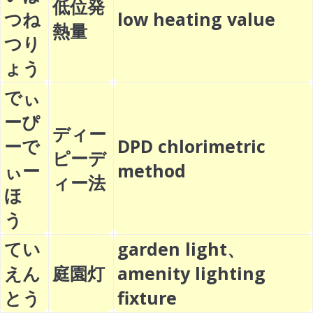
低位発
つね
low heating value
熱量
つり
ょう
でぃ
ーぴ
ディー
ーで
DPD chlorimetric
ピーデ
ぃー
method
ィー法
ほ
う
てい
garden light、
えん
庭園灯
amenity lighting
とう
fixture