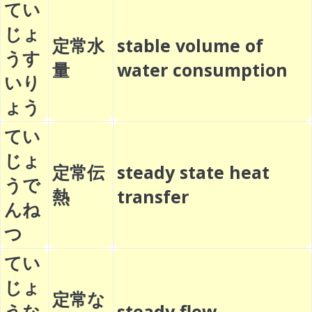
てい
じょ
定常水
stable volume of
うす
量
water consumption
いり
ょう
てい
じょ
定常伝
steady state heat
うで
熱
transfer
んね
つ
てい
じょ
定常な
うな
steady flow