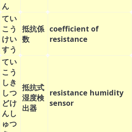
ん
てい
こう
抵抗係
coefficient of
けい
数
resistance
すう
てい
こう
しき
抵抗式
しつ
resistance humidity
湿度検
どけ
sensor
出器
んし
ゅつ