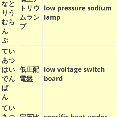
なと
トリウ
low pressure sodium
りう
ムラン
lamp
むら
プ
ん
ぷ
てい
あつ
はい
低圧配
low voltage switch
でん
電盤
board
ば
ん
てい
あつ
定圧比
specific heat under