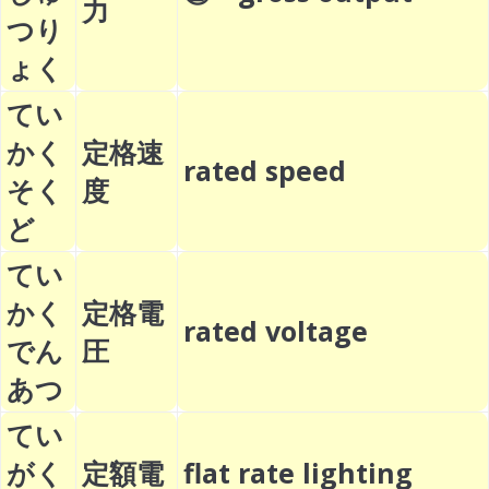
力
つり
ょく
てい
かく
定格速
rated speed
そく
度
ど
てい
かく
定格電
rated voltage
でん
圧
あつ
てい
がく
定額電
flat rate lighting