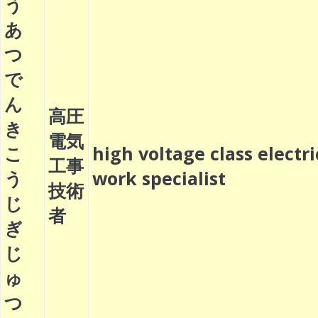
う
あ
つ
で
ん
高圧
き
電気
こ
high voltage class electri
工事
う
work specialist
技術
じ
者
ぎ
じ
ゅ
つ