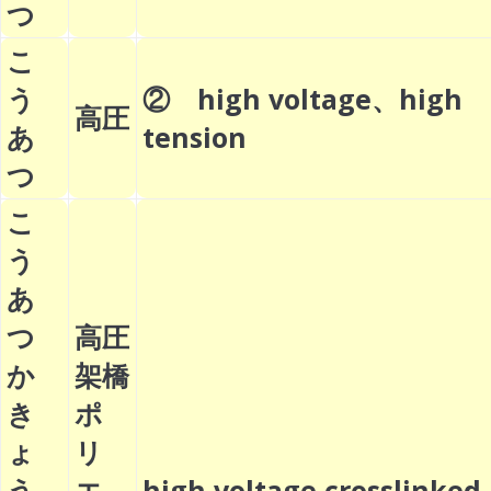
つ
こ
う
② high voltage、high
高圧
あ
tension
つ
こ
う
あ
つ
高圧
か
架橋
き
ポ
ょ
リ
う
エ
high voltage crosslinked