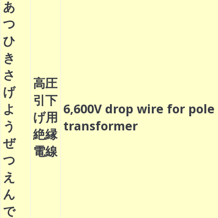
あ
つ
ひ
き
さ
高圧
げ
引下
よ
6,600V drop wire for pole
げ用
う
transformer
絶縁
ぜ
電線
つ
え
ん
で