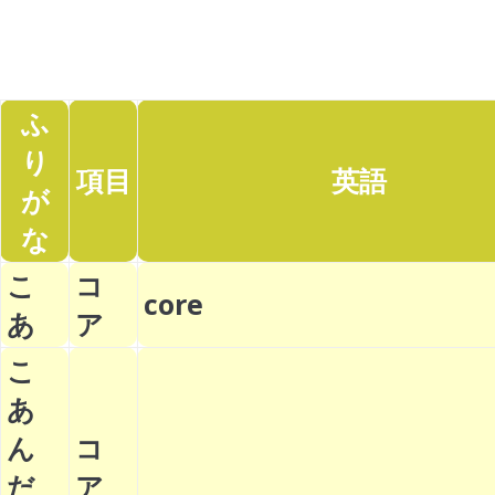
ふ
り
項目
英語
が
な
こ
コ
core
あ
ア
こ
あ
ん
コ
だ
ア