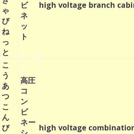
ビ
high voltage branch ca
ゃ
ネ
び
ッ
ね
ト
っ
と
こ
う
高圧
あ
コ
つ
ン
こ
ビ
ん
ネー
び
high voltage combinatio
シ