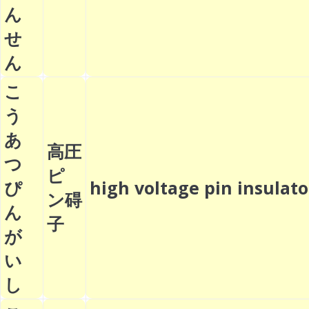
ん
せ
ん
こ
う
あ
高圧
つ
ピ
ぴ
high voltage pin insula
ン碍
ん
子
が
い
し