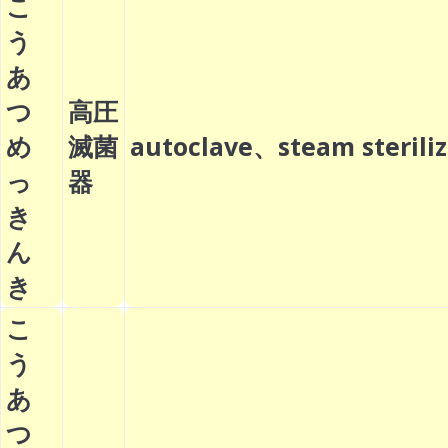
こ
う
あ
つ
高圧
め
滅菌
autoclave、steam steril
っ
器
き
ん
き
こ
う
あ
つ