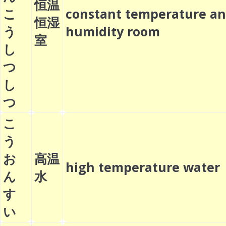
恒温
こ
constant temperature a
恒湿
う
humidity room
室
し
つ
し
つ
こ
う
お
高温
high temperature wate
ん
水
す
い