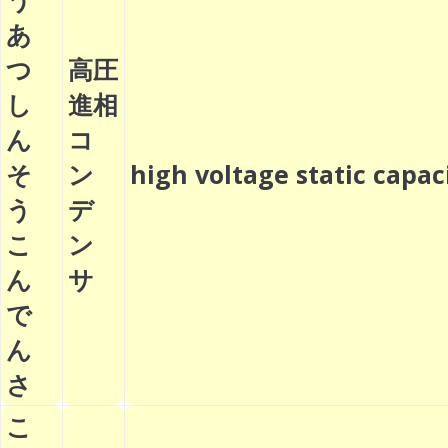
あ
つ
高圧
し
進相
ん
コ
そ
ン
high voltage static cap
う
デ
こ
ン
ん
サ
で
ん
さ
こ