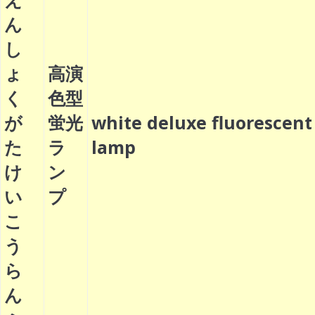
ん
し
ょ
高演
く
色型
が
蛍光
white deluxe fluorescent
た
ラ
lamp
け
ン
い
プ
こ
う
ら
ん