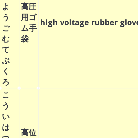
よ
高圧
う
用ゴ
high voltage rubber gl
ご
ム手
む
袋
て
ぶ
く
ろ
こ
う
い
は
高位
つ