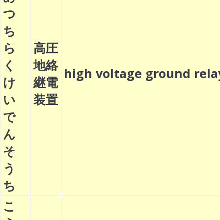
つ
ち
ら
高圧
く
地絡
high voltage ground re
け
継電
い
装置
で
ん
そ
う
ち
こ