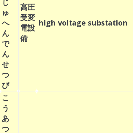
じ
高圧
ゅ
受変
へ
high voltage substatio
電設
ん
備
で
ん
せ
つ
び
こ
う
あ
つ