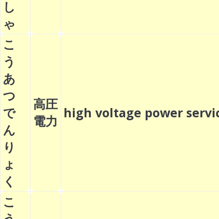
し
ゃ
こ
う
あ
つ
高圧
で
high voltage power ser
電力
ん
り
ょ
く
こ
う