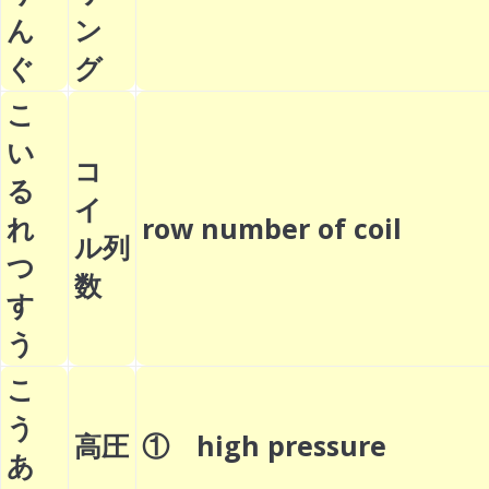
ん
ン
ぐ
グ
こ
い
コ
る
イ
れ
row number of coil
ル列
つ
数
す
う
こ
う
高圧
① high pressure
あ