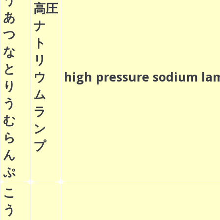
高圧
あ
ナ
つ
ト
な
リ
と
ウ
high pressure sodium 
り
ム
う
ラ
む
ン
ら
プ
ん
ぷ
こ
う