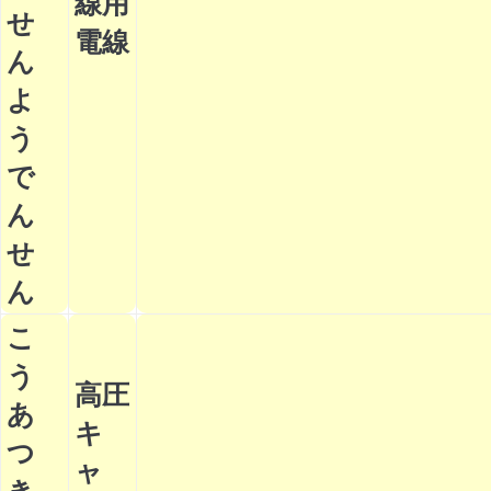
線用
せ
電線
ん
よ
う
で
ん
せ
ん
こ
う
高圧
あ
キ
つ
ャ
き