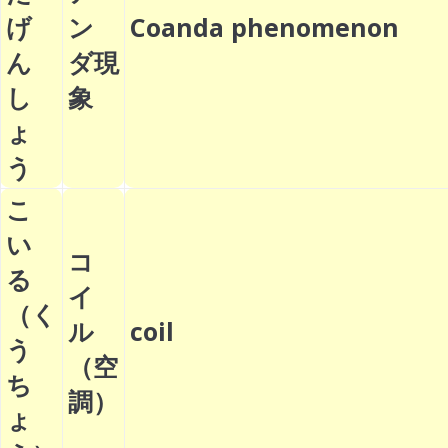
げ
ン
Coanda phenomenon
ん
ダ現
し
象
ょ
う
こ
い
コ
る
イ
（く
ル
coil
う
（空
ち
調）
ょ