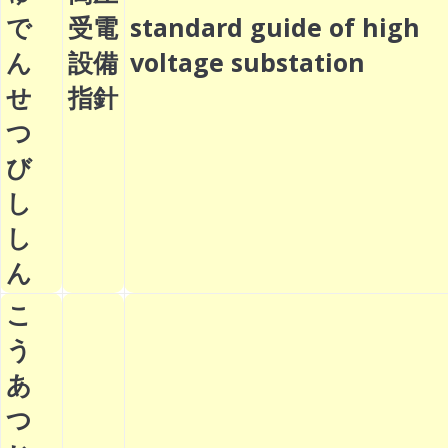
で
受電
standard guide of high
ん
設備
voltage substation
せ
指針
つ
び
し
し
ん
こ
う
あ
つ