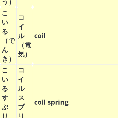
う）
こ
コ
い
イ
る
ル
coil
（で
（電
ん
気）
き）
こ
コ
い
イ
る
ル
す
ス
coil spring
ぷ
プ
り
リ