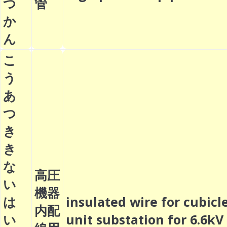
つ
管
か
ん
こ
う
あ
つ
き
き
な
高圧
い
機器
は
insulated wire for cubicl
内配
い
unit substation for 6.6