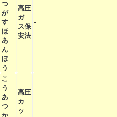
つ
高圧
が
ガ
す
-
ス保
ほ
安法
あ
ん
ほ
う
こ
う
高圧
あ
カ
つ
ッ
か