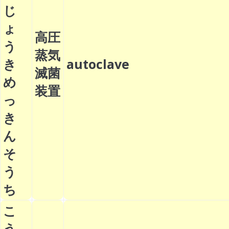
じ
ょ
高圧
う
蒸気
き
autoclave
滅菌
め
装置
っ
き
ん
そ
う
ち
こ
う