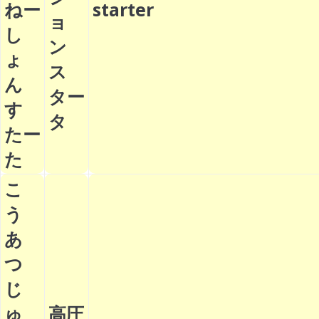
ねー
starter
ョ
し
ン
ょ
ス
ん
ター
す
タ
たー
た
こ
う
あ
つ
じ
ゅ
高圧