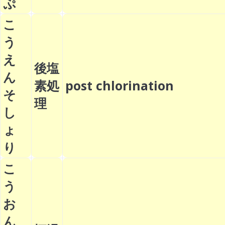
ぷ
こ
う
え
後塩
ん
素処
post chlorination
そ
理
し
ょ
り
こ
う
お
ん