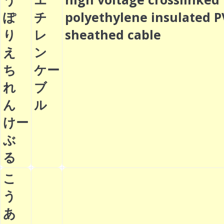
ぽ
チ
polyethylene insulated 
り
レ
sheathed cable
え
ン
ち
ケー
れ
ブ
ん
ル
けー
ぶ
る
こ
う
あ