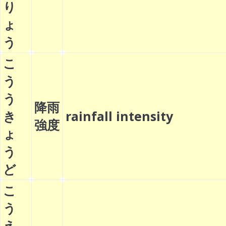
り
ょ
う
こ
う
う
降雨
き
rainfall intensity
強度
ょ
う
ど
こ
う
え