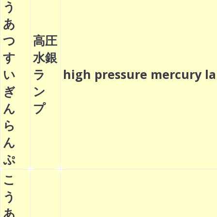
う
あ
つ
高圧
す
水銀
い
ラ
high pressure mercury
ぎ
ン
ん
プ
ら
ん
ぷ
こ
う
あ