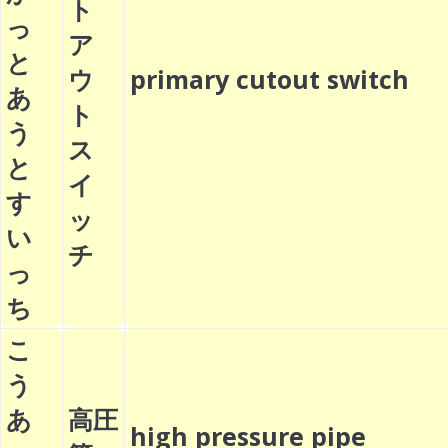
ト
っ
ア
と
ウ
primary cutout switch
あ
ト
う
ス
と
イ
す
ッ
い
チ
っ
ち
こ
う
あ
高圧
high pressure pipe