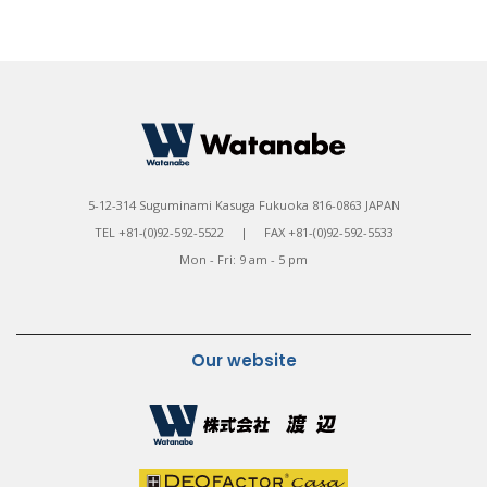
5-12-314 Suguminami Kasuga Fukuoka 816-0863 JAPAN
TEL +81-(0)92-592-5522 | FAX +81-(0)92-592-5533
Mon - Fri: 9 am - 5 pm
Our website