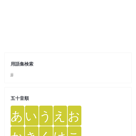
用語集検索
jjj
五十音順
あ
い
う
え
お