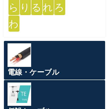
ら
り
る
れ
ろ
わ
電線・ケーブル