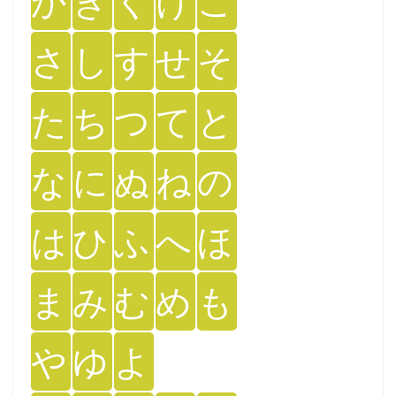
か
き
く
け
こ
さ
し
す
せ
そ
た
ち
つ
て
と
な
に
ぬ
ね
の
は
ひ
ふ
へ
ほ
ま
み
む
め
も
や
ゆ
よ