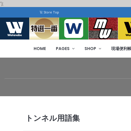
');
Store Top
HOME
PAGES
SHOP
現場便利
トンネル用語集