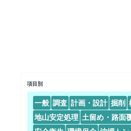
項目別
一般
調査
計画・設計
掘削
地山安定処理
土留め・路面