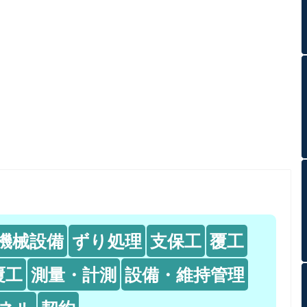
機械設備
ずり処理
支保工
覆工
覆工
測量・計測
設備・維持管理