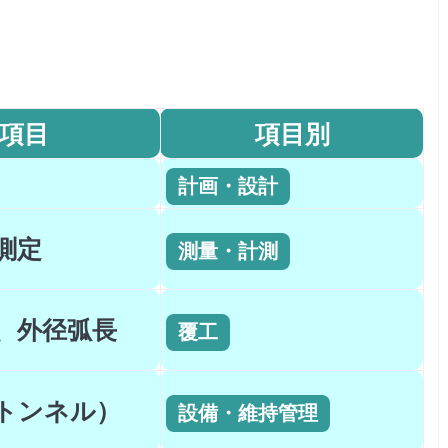
項目
項目別
計画・設計
測定
測量・計測
、外径弧長
覆工
トンネル）
設備・維持管理