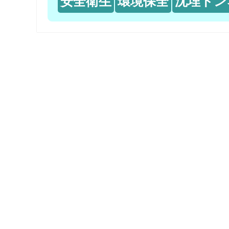
安全衛生
環境保全
沈埋トン