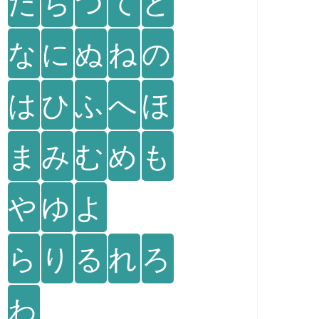
た
ち
つ
て
と
な
に
ぬ
ね
の
は
ひ
ふ
へ
ほ
ま
み
む
め
も
や
ゆ
よ
ら
り
る
れ
ろ
わ