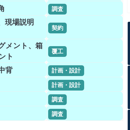
角
調査
、現場説明
契約
グメント、箱
覆工
ント
中背
計画・設計
計画・設計
調査
調査