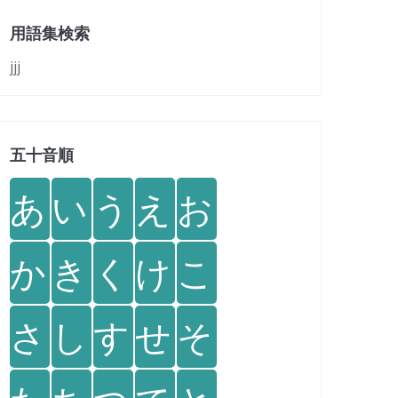
用語集検索
jjj
五十音順
あ
い
う
え
お
か
き
く
け
こ
さ
し
す
せ
そ