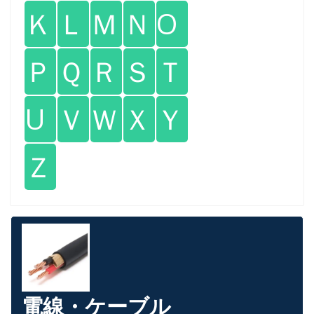
Ｋ
Ｌ
Ｍ
Ｎ
O
Ｐ
Ｑ
Ｒ
Ｓ
Ｔ
U
Ｖ
Ｗ
Ｘ
Ｙ
Ｚ
電線・ケーブル