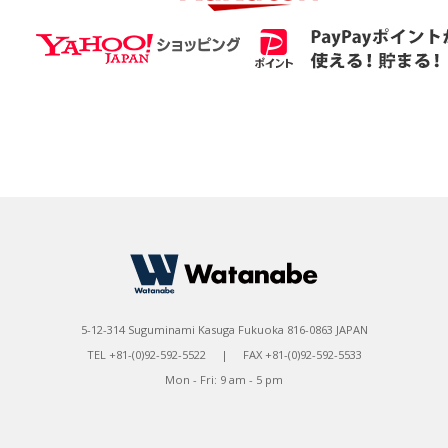
5-12-314 Suguminami Kasuga Fukuoka 816-0863 JAPAN
TEL +81-(0)92-592-5522 | FAX +81-(0)92-592-5533
Mon - Fri: 9 am - 5 pm