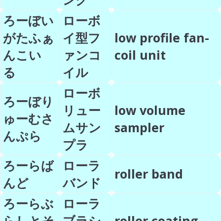
ろーぼい
ローボ
がたふぁ
イ型フ
low profile fan-
んこい
ァンコ
coil unit
る
イル
ローボ
ろーぼり
リュー
low volume
ゅーむさ
ムサン
sampler
んぷら
プラ
ろーらば
ローラ
roller band
んど
バンド
ろーらぶ
ローラ
らしとそ
ブラシ
roller coating