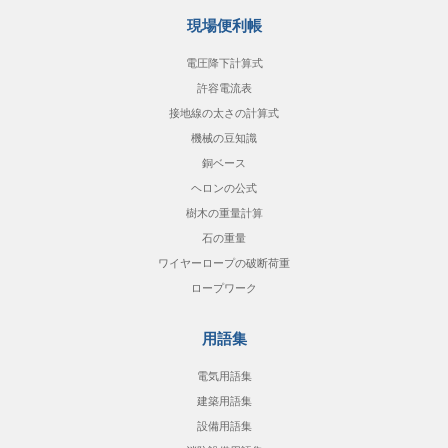
現場便利帳
電圧降下計算式
許容電流表
接地線の太さの計算式
機械の豆知識
銅ベース
ヘロンの公式
樹木の重量計算
石の重量
ワイヤーロープの破断荷重
ロープワーク
用語集
電気用語集
建築用語集
設備用語集