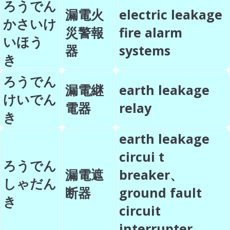
ろうでん
漏電火
electric leakage
かさいけ
災警報
fire alarm
いほう
器
systems
き
ろうでん
漏電継
earth leakage
けいでん
電器
relay
き
earth leakage
circui t
ろうでん
漏電遮
breaker、
しゃだん
断器
ground fault
き
circuit
interrupter