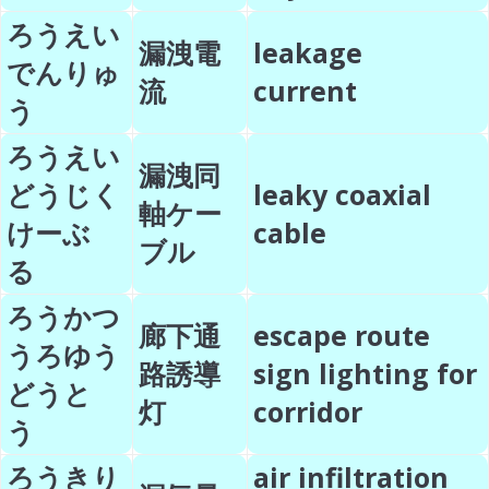
ろうえい
漏洩電
leakage
でんりゅ
流
current
う
ろうえい
漏洩同
どうじく
leaky coaxial
軸ケー
けーぶ
cable
ブル
る
ろうかつ
廊下通
escape route
うろゆう
路誘導
sign lighting for
どうと
灯
corridor
う
ろうきり
air infiltration