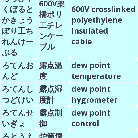
600V架
くぼると
600V crosslinked
橋ポリ
かきょう
polyethylene
工チレ
ぽり工ち
insulated
ンケー
れんけー
cable
ブル
ぶる
ろてんお
露点温
dew point
んど
度
temperature
ろてんし
露点湿
dew point
つどけい
度計
hygrometer
ろてんせ
露点制
dew point
いぎょ
御
control
ろとうえ
炉筒煙