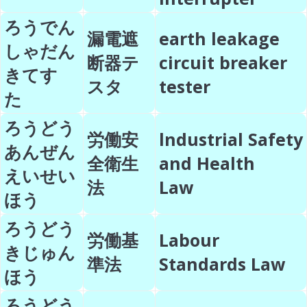
ろうでん
漏電遮
earth leakage
しゃだん
断器テ
circuit breaker
きてす
スタ
tester
た
ろうどう
労働安
lndustrial Safety
あんぜん
全衛生
and Health
えいせい
法
Law
ほう
ろうどう
労働基
Labour
きじゅん
準法
Standards Law
ほう
ろうどう