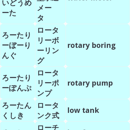
いどうめ
メー
ーた
タ
ロータ
ろーたり
リーボ
ーぼーり
rotary boring
ーリン
んぐ
グ
ロータ
ろーたり
リーポ
rotary pump
ーぽんぷ
ンプ
ろーたん
ロータ
low tank
くしき
ンク式
ローチ