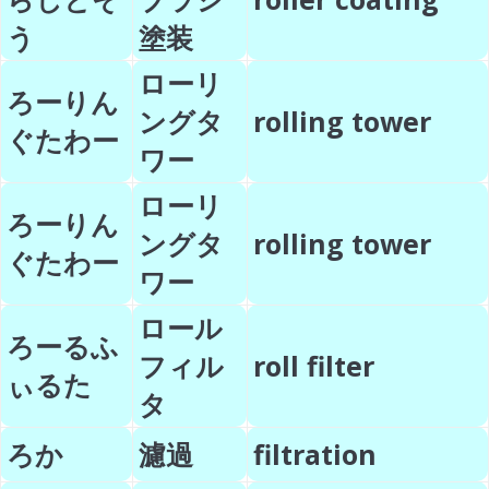
う
塗装
ローリ
ろーりん
ングタ
rolling tower
ぐたわー
ワー
ローリ
ろーりん
ングタ
rolling tower
ぐたわー
ワー
ロール
ろーるふ
フィル
roll filter
ぃるた
タ
ろか
濾過
filtration