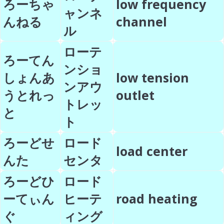
ろーちゃ
low frequency
ャンネ
んねる
channel
ル
ローテ
ろーてん
ンショ
しょんあ
low tension
ンアウ
うとれっ
outlet
トレッ
と
ト
ろーどせ
ロード
load center
んた
センタ
ろーどひ
ロード
ーてぃん
ヒーテ
road heating
ぐ
ィング