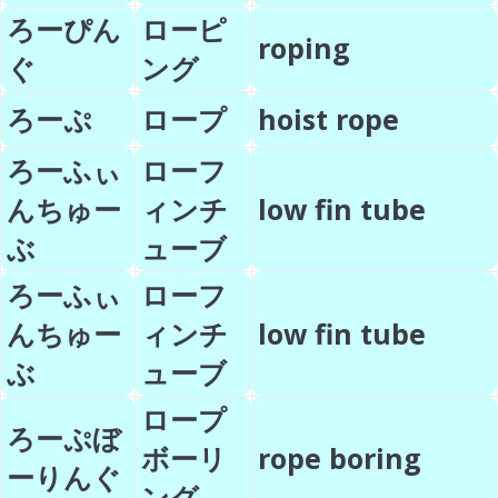
ろーぴん
ローピ
roping
ぐ
ング
ろーぷ
ロープ
hoist rope
ろーふぃ
ローフ
んちゅー
ィンチ
low fin tube
ぶ
ューブ
ろーふぃ
ローフ
んちゅー
ィンチ
low fin tube
ぶ
ューブ
ロープ
ろーぷぼ
ボーリ
rope boring
ーりんぐ
ング