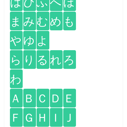
は
ひ
ふ
へ
ほ
ま
み
む
め
も
や
ゆ
よ
ら
り
る
れ
ろ
わ
Ａ
Ｂ
Ｃ
Ｄ
Ｅ
Ｆ
Ｇ
Ｈ
Ｉ
Ｊ