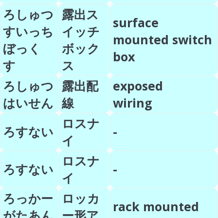
ろしゅつ
露出ス
surface
すいっち
イッチ
mounted switch
ぼっく
ボック
box
す
ス
ろしゅつ
露出配
exposed
はいせん
線
wiring
ロスナ
ろすない
-
イ
ロスナ
ろすない
-
イ
ろっかー
ロッカ
rack mounted
がたあん
ー形ア