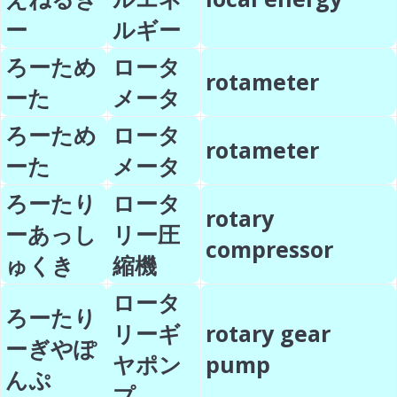
ー
ルギー
ろーため
ロータ
rotameter
ーた
メータ
ろーため
ロータ
rotameter
ーた
メータ
ろーたり
ロータ
rotary
ーあっし
リー圧
compressor
ゅくき
縮機
ロータ
ろーたり
リーギ
rotary gear
ーぎやぽ
ヤポン
pump
んぷ
プ