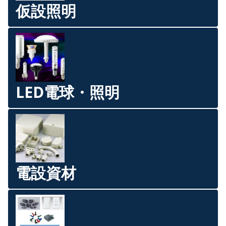
仮設照明
LED電球・照明
電設資材