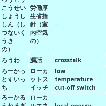
こうせい
労働厚
しょうし
生省指
しん（し
針（室
-
つないく
内空気
うき
の）
の）
ろうわ
漏話
crosstalk
ろーかっ
ローカ
low
とすいっ
ットス
temperature
ち
イッチ
cut-off switch
ろーかる
ローカ
えねるぎ
ルエネ
local energy