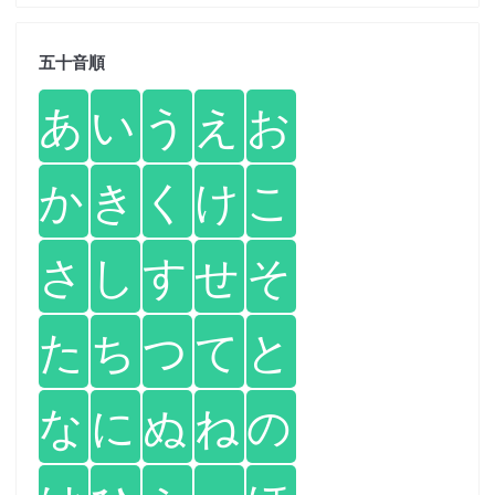
五十音順
あ
い
う
え
お
か
き
く
け
こ
さ
し
す
せ
そ
た
ち
つ
て
と
な
に
ぬ
ね
の