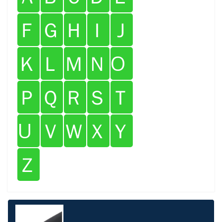
Ｆ
Ｇ
Ｈ
Ｉ
Ｊ
Ｋ
Ｌ
Ｍ
Ｎ
O
Ｐ
Ｑ
Ｒ
Ｓ
Ｔ
U
Ｖ
Ｗ
Ｘ
Ｙ
Ｚ