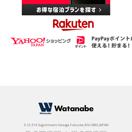
5-12-314 Suguminami Kasuga Fukuoka 816-0863 JAPAN