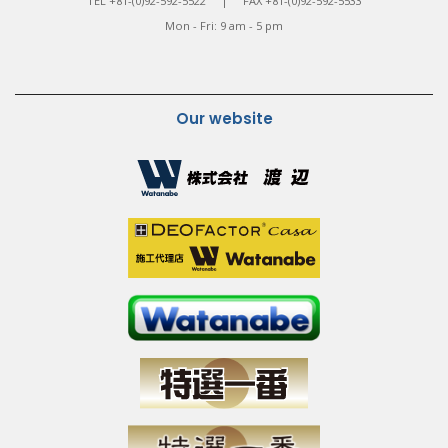
TEL +81-(0)92-592-5522 | FAX +81-(0)92-592-5533
Mon - Fri: 9 am - 5 pm
Our website