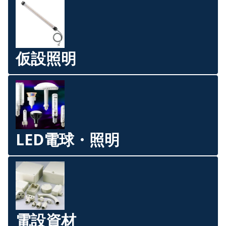
仮設照明
LED電球・照明
電設資材