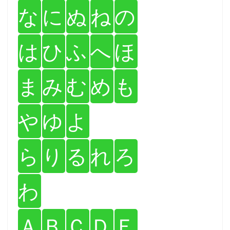
な
に
ぬ
ね
の
は
ひ
ふ
へ
ほ
ま
み
む
め
も
や
ゆ
よ
ら
り
る
れ
ろ
わ
Ａ
Ｂ
Ｃ
Ｄ
Ｅ