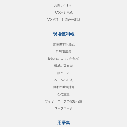
お問い合わせ
FAX注文用紙
FAX見積・お問合せ用紙
現場便利帳
電圧降下計算式
許容電流表
接地線の太さの計算式
機械の豆知識
銅ベース
ヘロンの公式
樹木の重量計算
石の重量
ワイヤーロープの破断荷重
ロープワーク
用語集