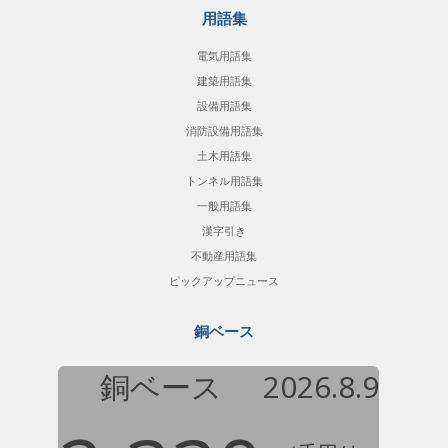
用語集
電気用語集
建築用語集
設備用語集
消防設備用語集
土木用語集
トンネル用語集
一般用語集
漢字引き
不動産用語集
ピックアップニュース
銅ベース
銅ベース
2026.8.9