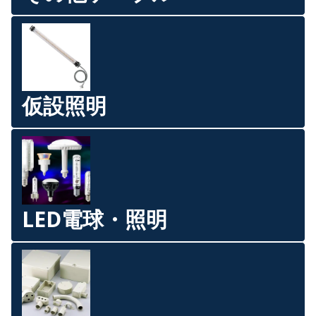
仮設照明
LED電球・照明