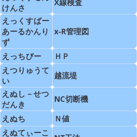
X線検査
けんさ
えっくすばー
あーるかんり
x-R管理図
ず
えっちぴー
ＨＰ
えつりゅうて
越流堤
い
えぬし－せつ
NC切断機
だんき
えぬち
Ｎ値
えぬてぃーこ