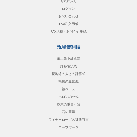
お気に入り
ログイン
お問い合わせ
FAX注文用紙
FAX見積・お問合せ用紙
現場便利帳
電圧降下計算式
許容電流表
接地線の太さの計算式
機械の豆知識
銅ベース
ヘロンの公式
樹木の重量計算
石の重量
ワイヤーロープの破断荷重
ロープワーク