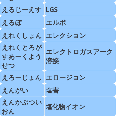
えるじーえす
LGS
えるぼ
エルボ
えれくしょん
エレクション
えれくとろが
エレクトロガスアーク
すあーくよう
溶接
せつ
えろーじょん
エロージョン
えんがい
塩害
えんかぶつい
塩化物イオン
おん