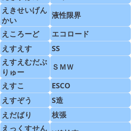
えきせいげん
液性限界
かい
えころーど
エコロード
えすえす
SS
えすえむだぶ
ＳＭＷ
りゅー
えすこ
ESCO
えすぞう
S造
えだばり
枝張
えっくすせん