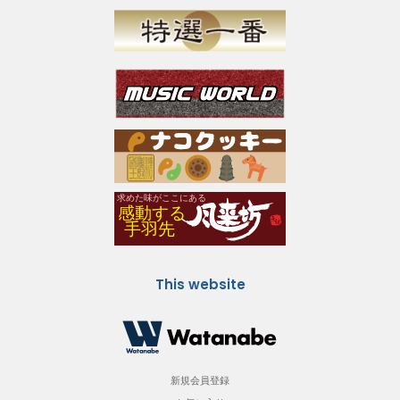
This website
新規会員登録