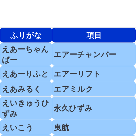
ふりがな
項目
えあーちゃん
エアーチャンバー
ばー
えあーりふと
エアーリフト
えあみるく
エアミルク
えいきゅうひ
永久ひずみ
ずみ
えいこう
曳航