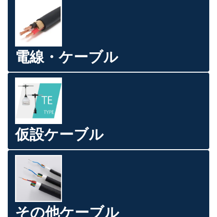
電線・ケーブル
仮設ケーブル
その他ケーブル