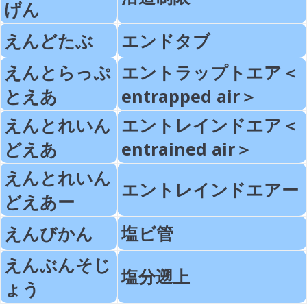
げん
えんどたぶ
エンドタブ
えんとらっぷ
エントラップトエア＜
とえあ
entrapped air＞
えんとれいん
エントレインドエア＜
どえあ
entrained air＞
えんとれいん
エントレインドエアー
どえあー
えんびかん
塩ビ管
えんぶんそじ
塩分遡上
ょう