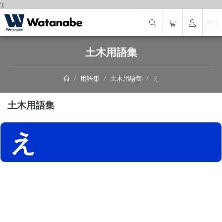
');
土木用語集
用語集
土木用語集
え
土木用語集
え