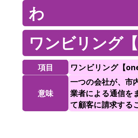
わ
ワンビリング【one
項目
ワンビリング【one b
一つの会社が、市
意味
業者による通信を
て顧客に請求する