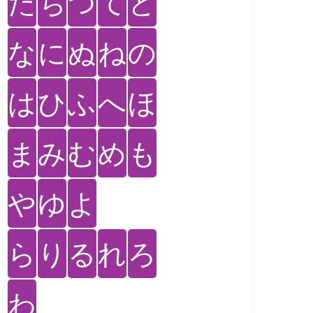
た
ち
つ
て
と
な
に
ぬ
ね
の
は
ひ
ふ
へ
ほ
ま
み
む
め
も
や
ゆ
よ
ら
り
る
れ
ろ
わ