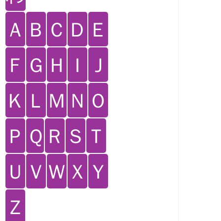
Ａ
Ｂ
Ｃ
Ｄ
Ｅ
Ｆ
Ｇ
Ｈ
Ｉ
Ｊ
Ｋ
Ｌ
Ｍ
Ｎ
Ｏ
Ｐ
Ｑ
Ｒ
Ｓ
Ｔ
Ｕ
Ｖ
Ｗ
Ｘ
Ｙ
Ｚ