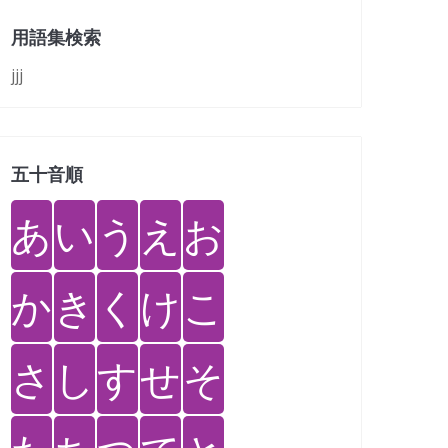
用語集検索
jjj
五十音順
あ
い
う
え
お
か
き
く
け
こ
さ
し
す
せ
そ