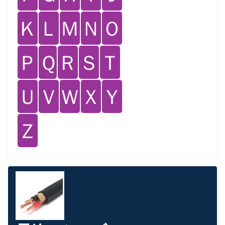
Ｋ
Ｌ
Ｍ
Ｎ
Ｏ
Ｐ
Ｑ
Ｒ
Ｓ
Ｔ
Ｕ
Ｖ
Ｗ
Ｘ
Ｙ
Ｚ