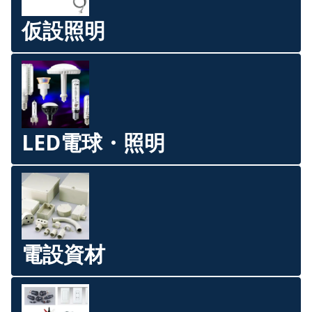
仮設照明
LED電球・照明
電設資材