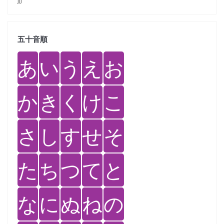
五十音順
あ
い
う
え
お
か
き
く
け
こ
さ
し
す
せ
そ
た
ち
つ
て
と
な
に
ぬ
ね
の