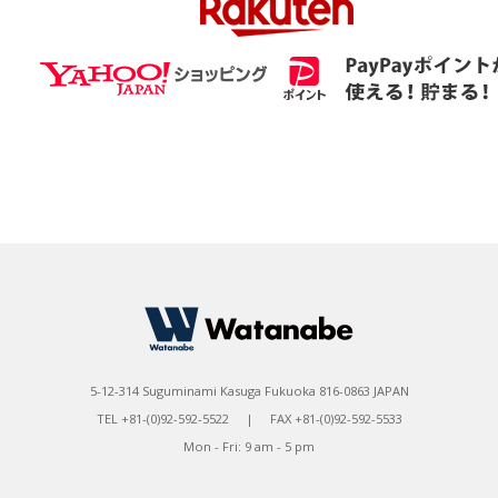
5-12-314 Suguminami Kasuga Fukuoka 816-0863 JAPAN
TEL +81-(0)92-592-5522 | FAX +81-(0)92-592-5533
Mon - Fri: 9 am - 5 pm