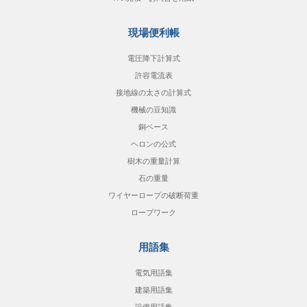
現場便利帳
電圧降下計算式
許容電流表
接地線の太さの計算式
機械の豆知識
銅ベース
ヘロンの公式
樹木の重量計算
石の重量
ワイヤーロープの破断荷重
ロープワーク
用語集
電気用語集
建築用語集
設備用語集