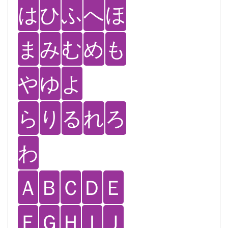
は
ひ
ふ
へ
ほ
ま
み
む
め
も
や
ゆ
よ
ら
り
る
れ
ろ
わ
Ａ
Ｂ
Ｃ
Ｄ
Ｅ
Ｆ
Ｇ
Ｈ
Ｉ
Ｊ