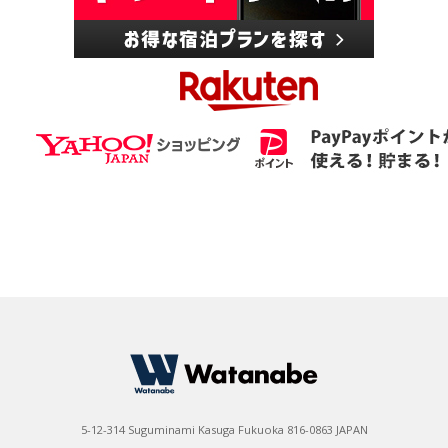
5-12-314 Suguminami Kasuga Fukuoka 816-0863 JAPAN