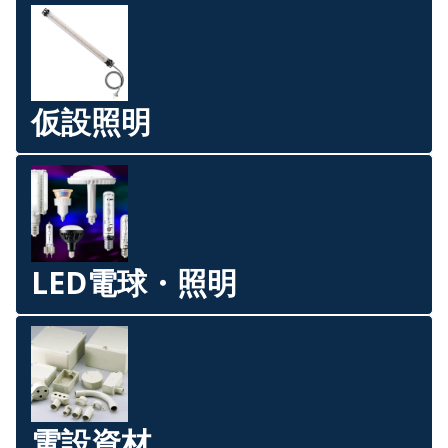
仮設照明
LED電球・照明
電設資材