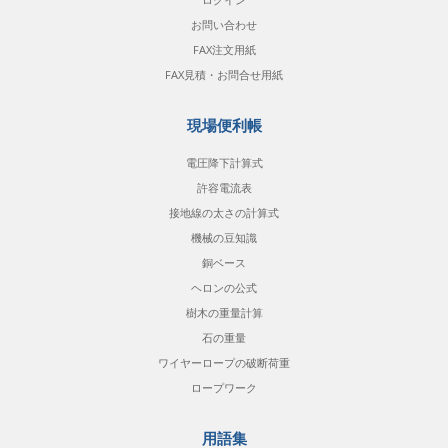
お問い合わせ
FAX注文用紙
FAX見積・お問合せ用紙
現場便利帳
電圧降下計算式
許容電流表
接地線の太さの計算式
機械の豆知識
銅ベース
ヘロンの公式
樹木の重量計算
石の重量
ワイヤーロープの破断荷重
ロープワーク
用語集