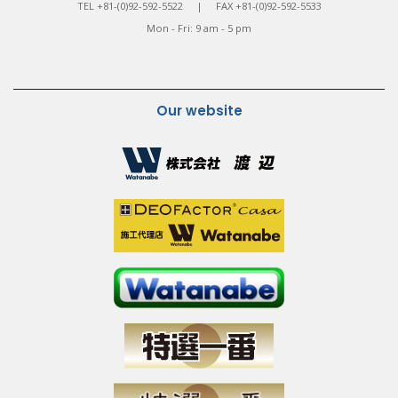
TEL +81-(0)92-592-5522 | FAX +81-(0)92-592-5533
Mon - Fri: 9 am - 5 pm
Our website