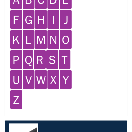
Ｆ
Ｇ
Ｈ
Ｉ
Ｊ
Ｋ
Ｌ
Ｍ
Ｎ
Ｏ
Ｐ
Ｑ
Ｒ
Ｓ
Ｔ
Ｕ
Ｖ
Ｗ
Ｘ
Ｙ
Ｚ