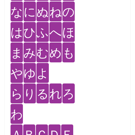
な
に
ぬ
ね
の
は
ひ
ふ
へ
ほ
ま
み
む
め
も
や
ゆ
よ
ら
り
る
れ
ろ
わ
Ａ
Ｂ
Ｃ
Ｄ
Ｅ