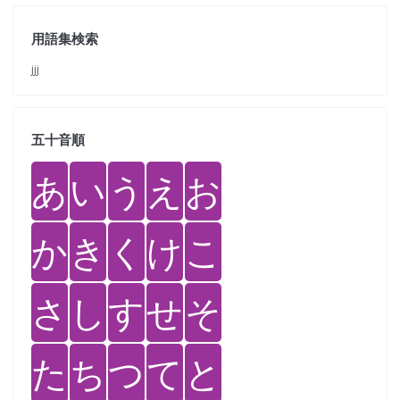
用語集検索
jjj
五十音順
あ
い
う
え
お
か
き
く
け
こ
さ
し
す
せ
そ
た
ち
つ
て
と