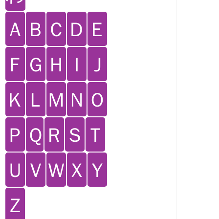
Ａ
Ｂ
Ｃ
Ｄ
Ｅ
Ｆ
Ｇ
Ｈ
Ｉ
Ｊ
Ｋ
Ｌ
Ｍ
Ｎ
Ｏ
Ｐ
Ｑ
Ｒ
Ｓ
Ｔ
Ｕ
Ｖ
Ｗ
Ｘ
Ｙ
Ｚ