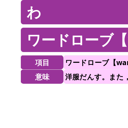
わ
ワードローブ【w
項目
ワードローブ【war
意味
洋服だんす。また