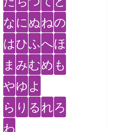
た
ち
つ
て
と
な
に
ぬ
ね
の
は
ひ
ふ
へ
ほ
ま
み
む
め
も
や
ゆ
よ
ら
り
る
れ
ろ
わ