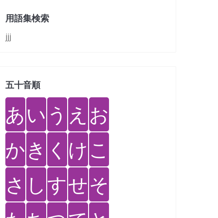
用語集検索
jjj
五十音順
あ
い
う
え
お
か
き
く
け
こ
さ
し
す
せ
そ