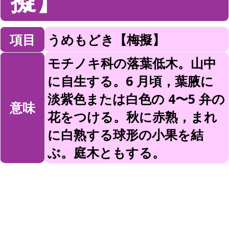
擬】
項目
うめもどき【梅擬】
モチノキ科の落葉低木。山中
に自生する。6 月頃，葉腋に
淡紫色または白色の 4〜5 弁の
意味
花をつける。秋に赤熟，まれ
に白熟する球形の小果を結
ぶ。庭木ともする。