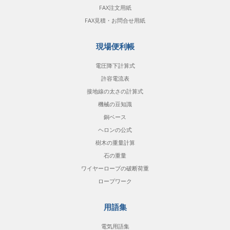
FAX注文用紙
FAX見積・お問合せ用紙
現場便利帳
電圧降下計算式
許容電流表
接地線の太さの計算式
機械の豆知識
銅ベース
ヘロンの公式
樹木の重量計算
石の重量
ワイヤーロープの破断荷重
ロープワーク
用語集
電気用語集