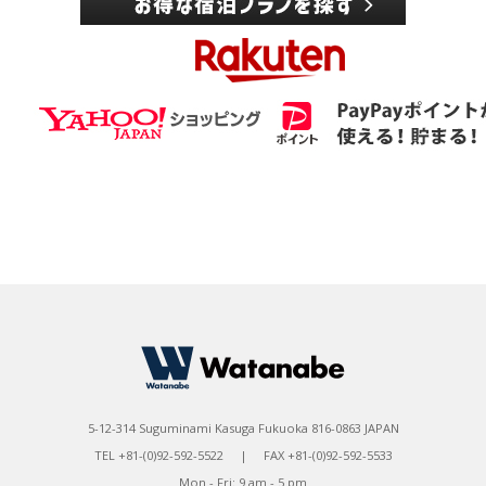
5-12-314 Suguminami Kasuga Fukuoka 816-0863 JAPAN
TEL +81-(0)92-592-5522 | FAX +81-(0)92-592-5533
Mon - Fri: 9 am - 5 pm