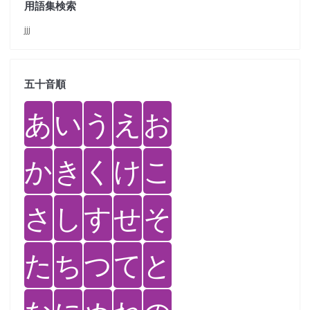
用語集検索
jjj
五十音順
あ
い
う
え
お
か
き
く
け
こ
さ
し
す
せ
そ
た
ち
つ
て
と