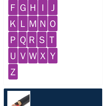
Ｆ
Ｇ
Ｈ
Ｉ
Ｊ
Ｋ
Ｌ
Ｍ
Ｎ
Ｏ
Ｐ
Ｑ
Ｒ
Ｓ
Ｔ
Ｕ
Ｖ
Ｗ
Ｘ
Ｙ
Ｚ