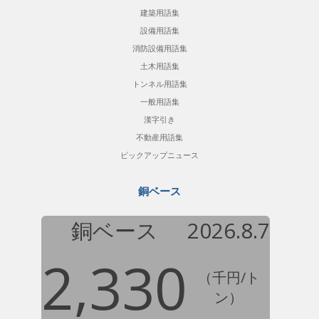
建築用語集
設備用語集
消防設備用語集
土木用語集
トンネル用語集
一般用語集
漢字引き
不動産用語集
ピックアップニュース
銅ベース
銅ベース
2026.8.7
2,330
（千円/ト
ン）