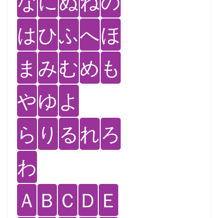
な
に
ぬ
ね
の
は
ひ
ふ
へ
ほ
ま
み
む
め
も
や
ゆ
よ
ら
り
る
れ
ろ
わ
Ａ
Ｂ
Ｃ
Ｄ
Ｅ