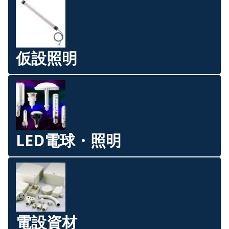
仮設照明
LED電球・照明
電設資材