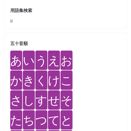
用語集検索
jjj
五十音順
あ
い
う
え
お
か
き
く
け
こ
さ
し
す
せ
そ
た
ち
つ
て
と