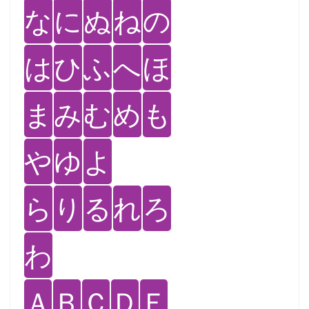
な
に
ぬ
ね
の
は
ひ
ふ
へ
ほ
ま
み
む
め
も
や
ゆ
よ
ら
り
る
れ
ろ
わ
Ａ
Ｂ
Ｃ
Ｄ
Ｅ