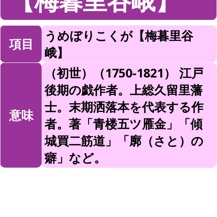
【梅暮里谷峨】
うめぼりこくが【梅暮里谷
項目
峨】
（初世）（1750-1821） 江戸
後期の戯作者。上総久留里藩
士。末期洒落本を代表する作
意味
者。著「青楼五ツ雁金」「傾
城買二筋道」「廓（さと）の
癖」など。