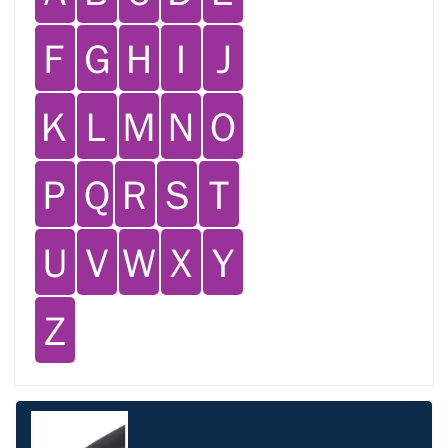
Ｆ
Ｇ
Ｈ
Ｉ
Ｊ
Ｋ
Ｌ
Ｍ
Ｎ
Ｏ
Ｐ
Ｑ
Ｒ
Ｓ
Ｔ
Ｕ
Ｖ
Ｗ
Ｘ
Ｙ
Ｚ