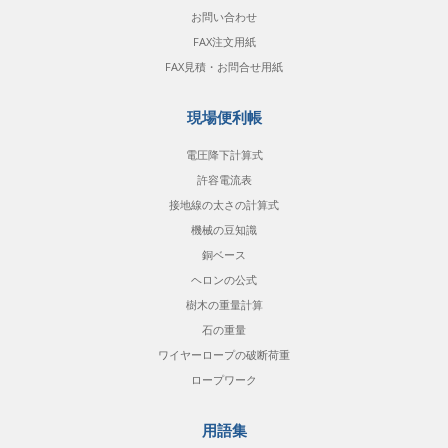
お問い合わせ
FAX注文用紙
FAX見積・お問合せ用紙
現場便利帳
電圧降下計算式
許容電流表
接地線の太さの計算式
機械の豆知識
銅ベース
ヘロンの公式
樹木の重量計算
石の重量
ワイヤーロープの破断荷重
ロープワーク
用語集