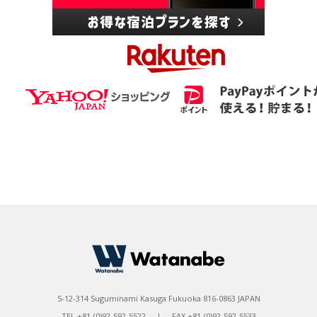
5-12-314 Suguminami Kasuga Fukuoka 816-0863 JAPAN
TEL +81-(0)92-592-5522 | FAX +81-(0)92-592-5533