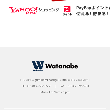
5-12-314 Suguminami Kasuga Fukuoka 816-0863 JAPAN
TEL +81-(0)92-592-5522 | FAX +81-(0)92-592-5533
Mon - Fri: 9 am - 5 pm