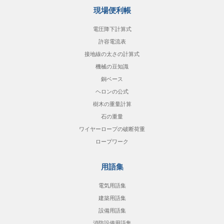
現場便利帳
電圧降下計算式
許容電流表
接地線の太さの計算式
機械の豆知識
銅ベース
ヘロンの公式
樹木の重量計算
石の重量
ワイヤーロープの破断荷重
ロープワーク
用語集
電気用語集
建築用語集
設備用語集
消防設備用語集