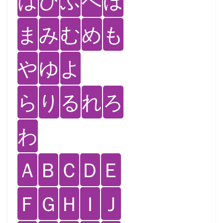
は
ひ
ふ
へ
ほ
ま
み
む
め
も
や
ゆ
よ
ら
り
る
れ
ろ
わ
Ａ
Ｂ
Ｃ
Ｄ
Ｅ
Ｆ
Ｇ
Ｈ
Ｉ
Ｊ