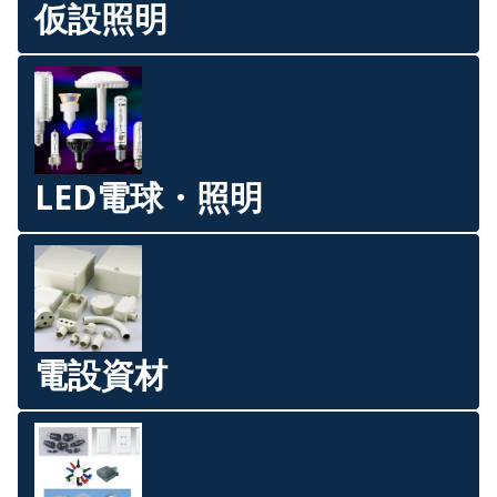
仮設照明
LED電球・照明
電設資材