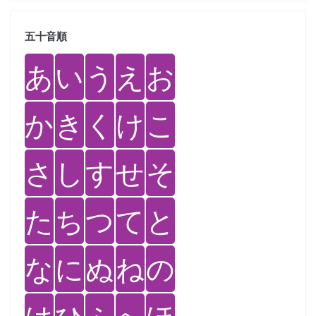
五十音順
あ
い
う
え
お
か
き
く
け
こ
さ
し
す
せ
そ
た
ち
つ
て
と
な
に
ぬ
ね
の