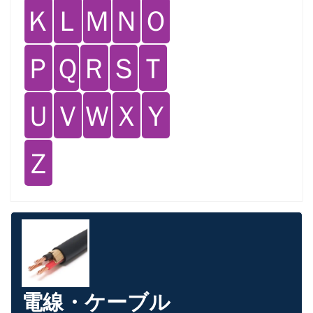
Ｋ
Ｌ
Ｍ
Ｎ
Ｏ
Ｐ
Ｑ
Ｒ
Ｓ
Ｔ
Ｕ
Ｖ
Ｗ
Ｘ
Ｙ
Ｚ
電線・ケーブル