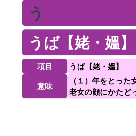
う
うば【姥・媼】
項目
うば【姥・媼】
（１）年をとった
意味
老女の顔にかたど