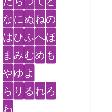
た
ち
つ
て
と
な
に
ぬ
ね
の
は
ひ
ふ
へ
ほ
ま
み
む
め
も
や
ゆ
よ
ら
り
る
れ
ろ
わ