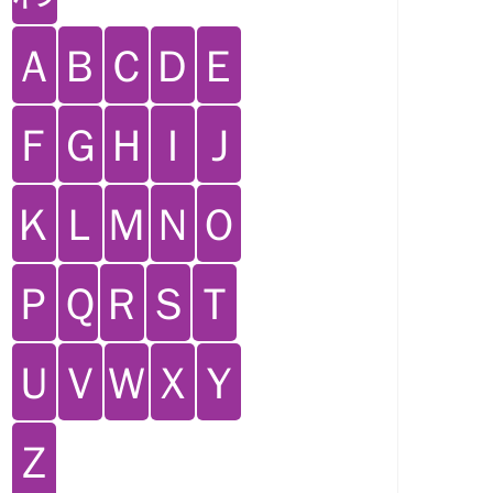
Ａ
Ｂ
Ｃ
Ｄ
Ｅ
Ｆ
Ｇ
Ｈ
Ｉ
Ｊ
Ｋ
Ｌ
Ｍ
Ｎ
Ｏ
Ｐ
Ｑ
Ｒ
Ｓ
Ｔ
Ｕ
Ｖ
Ｗ
Ｘ
Ｙ
Ｚ