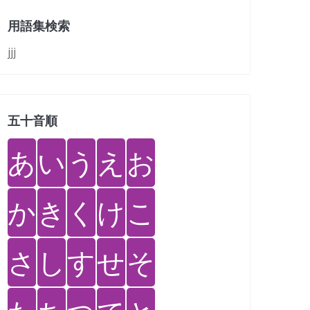
用語集検索
jjj
五十音順
あ
い
う
え
お
か
き
く
け
こ
さ
し
す
せ
そ