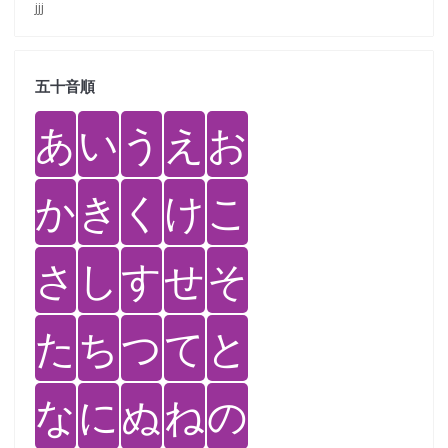
jjj
五十音順
あ
い
う
え
お
か
き
く
け
こ
さ
し
す
せ
そ
た
ち
つ
て
と
な
に
ぬ
ね
の