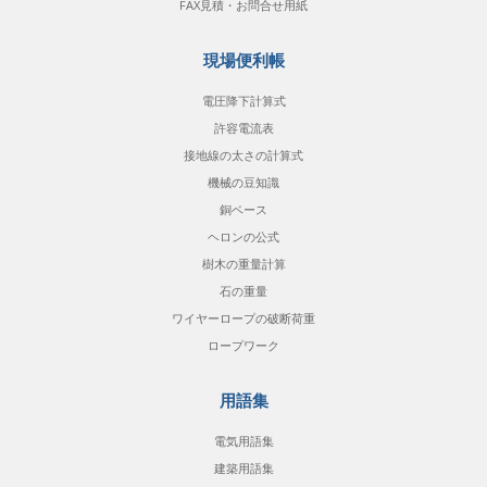
FAX見積・お問合せ用紙
現場便利帳
電圧降下計算式
許容電流表
接地線の太さの計算式
機械の豆知識
銅ベース
ヘロンの公式
樹木の重量計算
石の重量
ワイヤーロープの破断荷重
ロープワーク
用語集
電気用語集
建築用語集