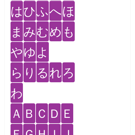
は
ひ
ふ
へ
ほ
ま
み
む
め
も
や
ゆ
よ
ら
り
る
れ
ろ
わ
Ａ
Ｂ
Ｃ
Ｄ
Ｅ
Ｆ
Ｇ
Ｈ
Ｉ
Ｊ