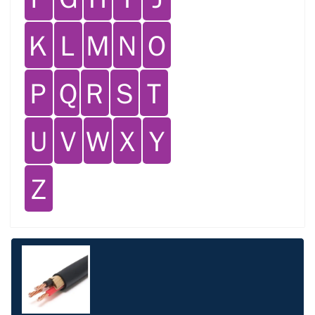
Ｋ
Ｌ
Ｍ
Ｎ
Ｏ
Ｐ
Ｑ
Ｒ
Ｓ
Ｔ
Ｕ
Ｖ
Ｗ
Ｘ
Ｙ
Ｚ