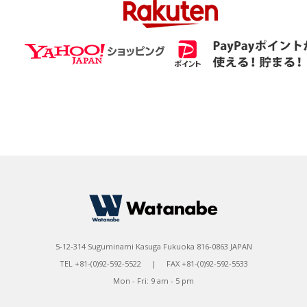
5-12-314 Suguminami Kasuga Fukuoka 816-0863 JAPAN
TEL +81-(0)92-592-5522 | FAX +81-(0)92-592-5533
Mon - Fri: 9 am - 5 pm