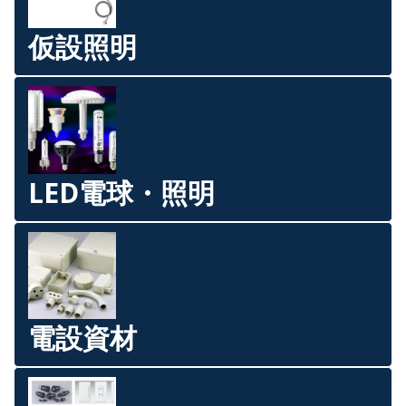
仮設照明
LED電球・照明
電設資材