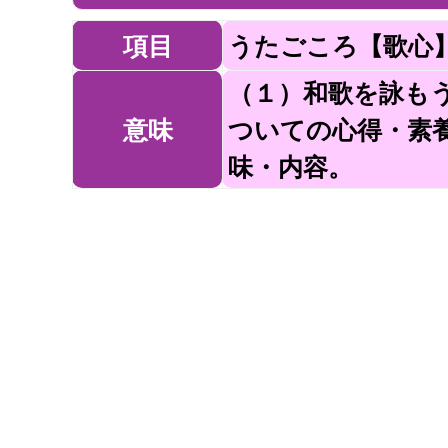
項目
うたごころ【歌心
（１）和歌を詠も
意味
ついての心得・素
味・内容。