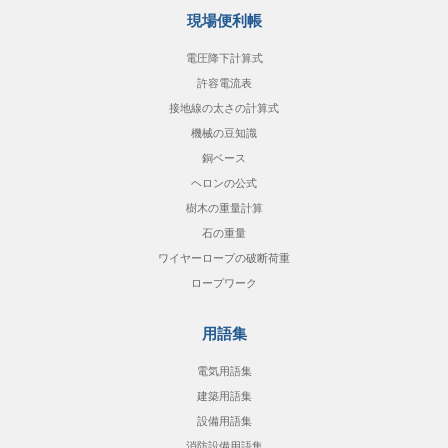
現場便利帳
電圧降下計算式
許容電流表
接地線の太さの計算式
機械の豆知識
銅ベース
ヘロンの公式
樹木の重量計算
石の重量
ワイヤーロープの破断荷重
ロープワーク
用語集
電気用語集
建築用語集
設備用語集
消防設備用語集