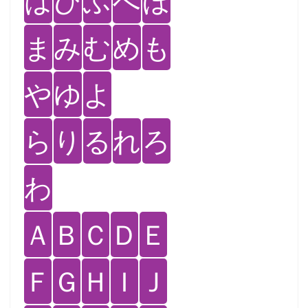
は
ひ
ふ
へ
ほ
ま
み
む
め
も
や
ゆ
よ
ら
り
る
れ
ろ
わ
Ａ
Ｂ
Ｃ
Ｄ
Ｅ
Ｆ
Ｇ
Ｈ
Ｉ
Ｊ