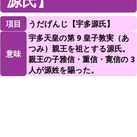
源氏】
項目
うだげんじ【宇多源氏】
宇多天皇の第 9 皇子敦実（あ
つみ）親王を祖とする源氏。
意味
親王の子雅信・重信・寛信の 3
人が源姓を賜った。