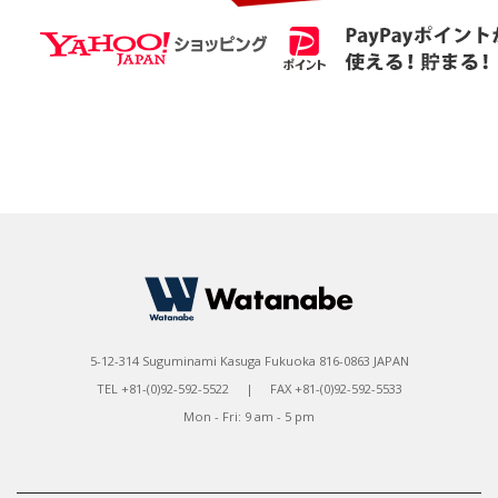
5-12-314 Suguminami Kasuga Fukuoka 816-0863 JAPAN
TEL +81-(0)92-592-5522 | FAX +81-(0)92-592-5533
Mon - Fri: 9 am - 5 pm