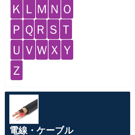
Ｋ
Ｌ
Ｍ
Ｎ
Ｏ
Ｐ
Ｑ
Ｒ
Ｓ
Ｔ
Ｕ
Ｖ
Ｗ
Ｘ
Ｙ
Ｚ
電線・ケーブル