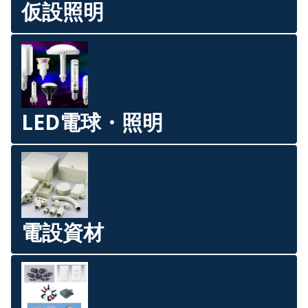
仮設照明
LED電球・照明
電設資材