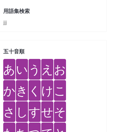
用語集検索
jjj
五十音順
あ
い
う
え
お
か
き
く
け
こ
さ
し
す
せ
そ