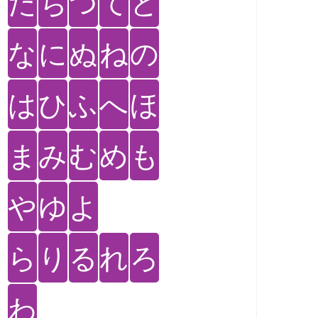
た
ち
つ
て
と
な
に
ぬ
ね
の
は
ひ
ふ
へ
ほ
ま
み
む
め
も
や
ゆ
よ
ら
り
る
れ
ろ
わ