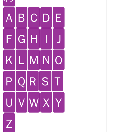
Ａ
Ｂ
Ｃ
Ｄ
Ｅ
Ｆ
Ｇ
Ｈ
Ｉ
Ｊ
Ｋ
Ｌ
Ｍ
Ｎ
Ｏ
Ｐ
Ｑ
Ｒ
Ｓ
Ｔ
Ｕ
Ｖ
Ｗ
Ｘ
Ｙ
Ｚ