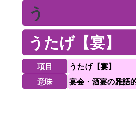
う
うたげ【宴】
項目
うたげ【宴】
意味
宴会・酒宴の雅語