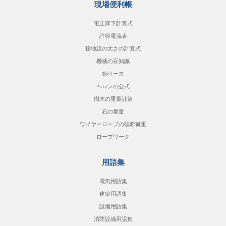
現場便利帳
電圧降下計算式
許容電流表
接地線の太さの計算式
機械の豆知識
銅ベース
ヘロンの公式
樹木の重量計算
石の重量
ワイヤーロープの破断荷重
ロープワーク
用語集
電気用語集
建築用語集
設備用語集
消防設備用語集