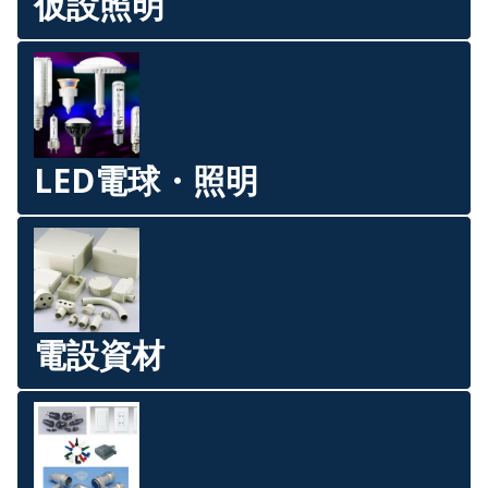
仮設照明
LED電球・照明
電設資材