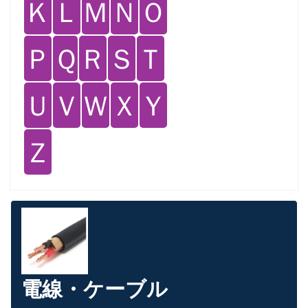
Ｋ
Ｌ
Ｍ
Ｎ
Ｏ
Ｐ
Ｑ
Ｒ
Ｓ
Ｔ
Ｕ
Ｖ
Ｗ
Ｘ
Ｙ
Ｚ
電線・ケーブル