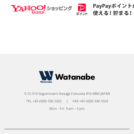
5-12-314 Suguminami Kasuga Fukuoka 816-0863 JAPAN
TEL +81-(0)92-592-5522 | FAX +81-(0)92-592-5533
Mon - Fri: 9 am - 5 pm