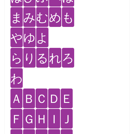
ま
み
む
め
も
や
ゆ
よ
ら
り
る
れ
ろ
わ
Ａ
Ｂ
Ｃ
Ｄ
Ｅ
Ｆ
Ｇ
Ｈ
Ｉ
Ｊ