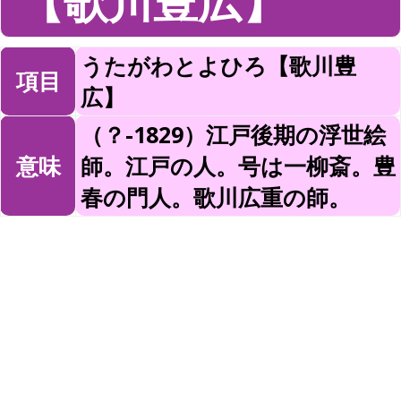
【歌川豊広】
うたがわとよひろ【歌川豊
項目
広】
（？-1829）江戸後期の浮世絵
意味
師。江戸の人。号は一柳斎。豊
春の門人。歌川広重の師。