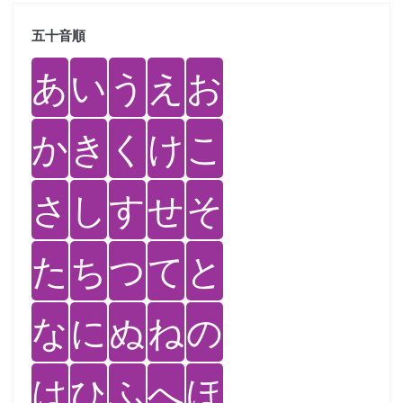
五十音順
あ
い
う
え
お
か
き
く
け
こ
さ
し
す
せ
そ
た
ち
つ
て
と
な
に
ぬ
ね
の
は
ひ
ふ
へ
ほ