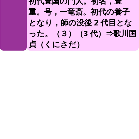
初代豊国の門人。初名，豊
重。号，一竜斎。初代の養子
となり，師の没後 2 代目とな
った。（３）（3 代）⇒歌川国
貞（くにさだ）