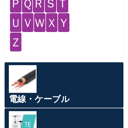
Ｐ
Ｑ
Ｒ
Ｓ
Ｔ
Ｕ
Ｖ
Ｗ
Ｘ
Ｙ
Ｚ
電線・ケーブル