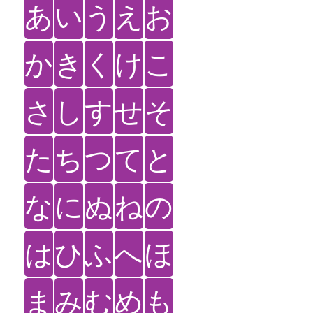
あ
い
う
え
お
か
き
く
け
こ
さ
し
す
せ
そ
た
ち
つ
て
と
な
に
ぬ
ね
の
は
ひ
ふ
へ
ほ
ま
み
む
め
も