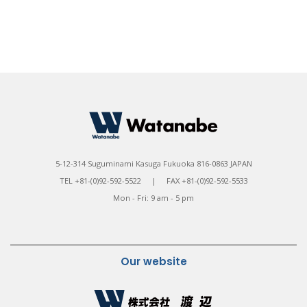
5-12-314 Suguminami Kasuga Fukuoka 816-0863 JAPAN
TEL +81-(0)92-592-5522 | FAX +81-(0)92-592-5533
Mon - Fri: 9 am - 5 pm
Our website