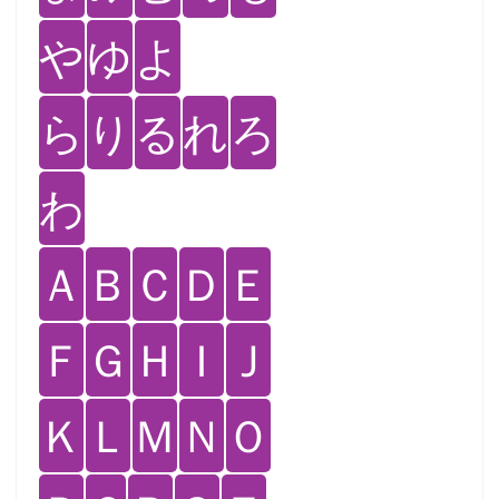
や
ゆ
よ
ら
り
る
れ
ろ
わ
Ａ
Ｂ
Ｃ
Ｄ
Ｅ
Ｆ
Ｇ
Ｈ
Ｉ
Ｊ
Ｋ
Ｌ
Ｍ
Ｎ
Ｏ