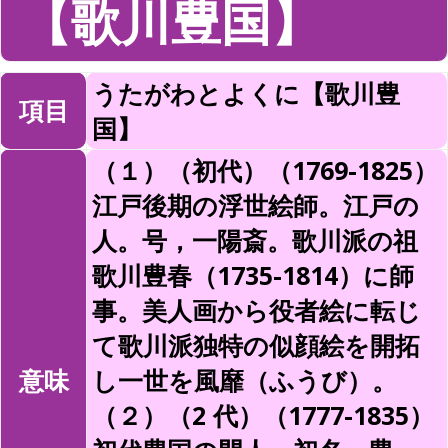
【歌川豊国】
うたがわとよくに【歌川豊
項目
国】
（１）（初代）（1769-1825）
江戸後期の浮世絵師。江戸の
人。号，一陽斎。歌川派の祖
歌川豊春（1735-1814）に師
事。美人画から役者絵に転じ
て歌川派独特の似顔絵を開拓
意味
し一世を風靡（ふうび）。
（２）（2 代）（1777-1835）