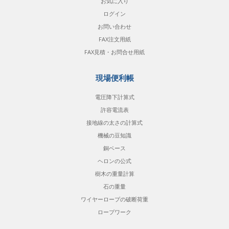
お気に入り
ログイン
お問い合わせ
FAX注文用紙
FAX見積・お問合せ用紙
現場便利帳
電圧降下計算式
許容電流表
接地線の太さの計算式
機械の豆知識
銅ベース
ヘロンの公式
樹木の重量計算
石の重量
ワイヤーロープの破断荷重
ロープワーク