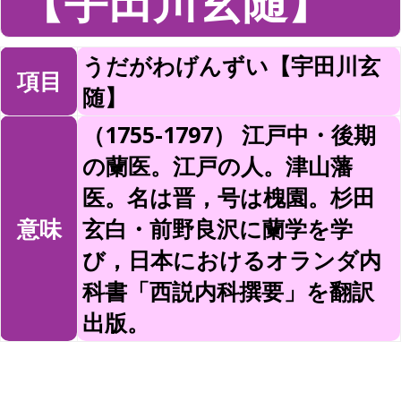
【宇田川玄随】
うだがわげんずい【宇田川玄
項目
随】
（1755-1797） 江戸中・後期
の蘭医。江戸の人。津山藩
医。名は晋，号は槐園。杉田
意味
玄白・前野良沢に蘭学を学
び，日本におけるオランダ内
科書「西説内科撰要」を翻訳
出版。