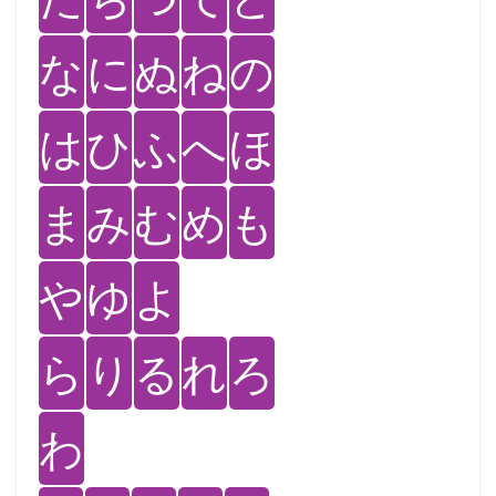
な
に
ぬ
ね
の
は
ひ
ふ
へ
ほ
ま
み
む
め
も
や
ゆ
よ
ら
り
る
れ
ろ
わ