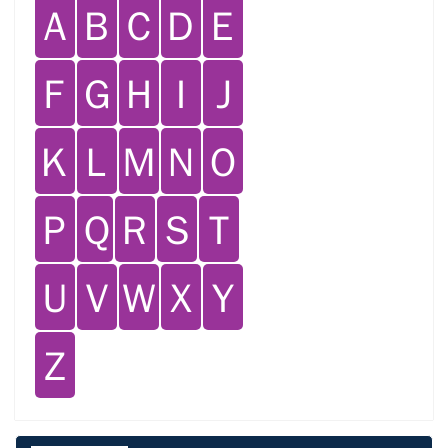
Ａ
Ｂ
Ｃ
Ｄ
Ｅ
Ｆ
Ｇ
Ｈ
Ｉ
Ｊ
Ｋ
Ｌ
Ｍ
Ｎ
Ｏ
Ｐ
Ｑ
Ｒ
Ｓ
Ｔ
Ｕ
Ｖ
Ｗ
Ｘ
Ｙ
Ｚ