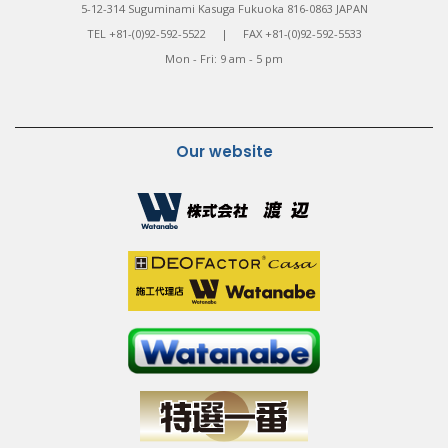
5-12-314 Suguminami Kasuga Fukuoka 816-0863 JAPAN
TEL +81-(0)92-592-5522 | FAX +81-(0)92-592-5533
Mon - Fri: 9 am - 5 pm
Our website