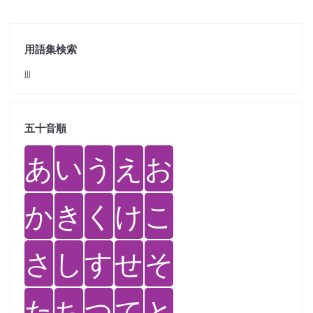
用語集検索
jjj
五十音順
あ
い
う
え
お
か
き
く
け
こ
さ
し
す
せ
そ
た
ち
つ
て
と