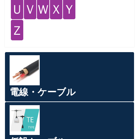
Ｕ
Ｖ
Ｗ
Ｘ
Ｙ
Ｚ
電線・ケーブル