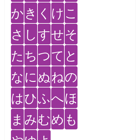
か
き
く
け
こ
さ
し
す
せ
そ
た
ち
つ
て
と
な
に
ぬ
ね
の
は
ひ
ふ
へ
ほ
ま
み
む
め
も