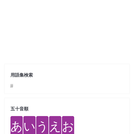
用語集検索
jjj
五十音順
あ
い
う
え
お