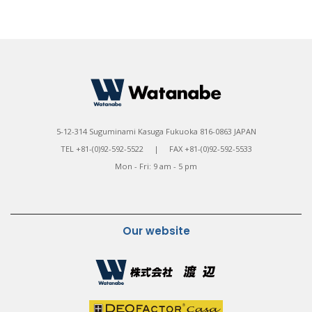
5-12-314 Suguminami Kasuga Fukuoka 816-0863 JAPAN
TEL +81-(0)92-592-5522 | FAX +81-(0)92-592-5533
Mon - Fri: 9 am - 5 pm
Our website