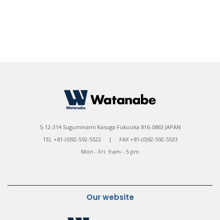
5-12-314 Suguminami Kasuga Fukuoka 816-0863 JAPAN
TEL +81-(0)92-592-5522 | FAX +81-(0)92-592-5533
Mon - Fri: 9 am - 5 pm
Our website