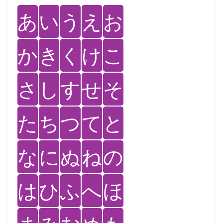
あ
い
う
え
お
か
き
く
け
こ
さ
し
す
せ
そ
た
ち
つ
て
と
な
に
ぬ
ね
の
は
ひ
ふ
へ
ほ