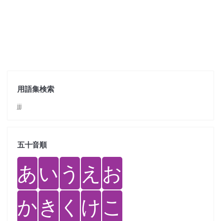
用語集検索
jjj
五十音順
あ
い
う
え
お
か
き
く
け
こ