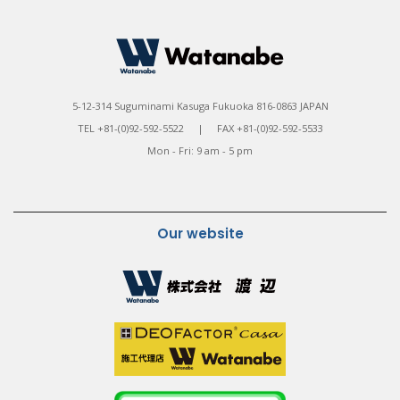
5-12-314 Suguminami Kasuga Fukuoka 816-0863 JAPAN
TEL +81-(0)92-592-5522 | FAX +81-(0)92-592-5533
Mon - Fri: 9 am - 5 pm
Our website