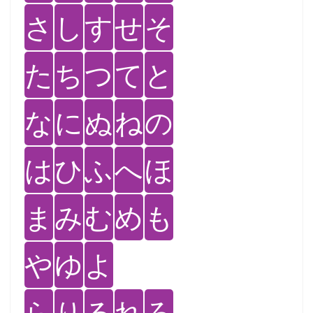
さ
し
す
せ
そ
た
ち
つ
て
と
な
に
ぬ
ね
の
は
ひ
ふ
へ
ほ
ま
み
む
め
も
や
ゆ
よ
ら
り
る
れ
ろ