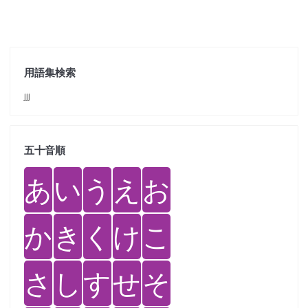
用語集検索
jjj
五十音順
あ
い
う
え
お
か
き
く
け
こ
さ
し
す
せ
そ