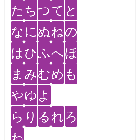
た
ち
つ
て
と
な
に
ぬ
ね
の
は
ひ
ふ
へ
ほ
ま
み
む
め
も
や
ゆ
よ
ら
り
る
れ
ろ
わ