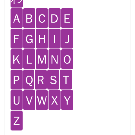
Ａ
Ｂ
Ｃ
Ｄ
Ｅ
Ｆ
Ｇ
Ｈ
Ｉ
Ｊ
Ｋ
Ｌ
Ｍ
Ｎ
Ｏ
Ｐ
Ｑ
Ｒ
Ｓ
Ｔ
Ｕ
Ｖ
Ｗ
Ｘ
Ｙ
Ｚ