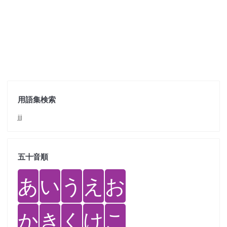
用語集検索
jjj
五十音順
あ
い
う
え
お
か
き
く
け
こ