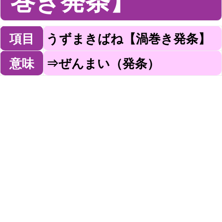
巻き発条】
項目
うずまきばね【渦巻き発条】
意味
⇒ぜんまい（発条）