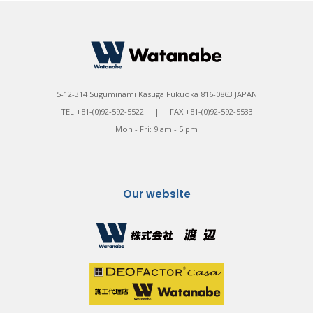
5-12-314 Suguminami Kasuga Fukuoka 816-0863 JAPAN
TEL +81-(0)92-592-5522 | FAX +81-(0)92-592-5533
Mon - Fri: 9 am - 5 pm
Our website