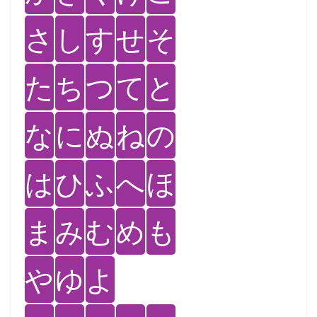
さ
し
す
せ
そ
た
ち
つ
て
と
な
に
ぬ
ね
の
は
ひ
ふ
へ
ほ
ま
み
む
め
も
や
ゆ
よ