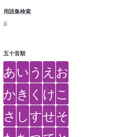
用語集検索
jjj
五十音順
あ
い
う
え
お
か
き
く
け
こ
さ
し
す
せ
そ