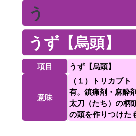
う
うず【烏頭】
項目
うず【烏頭】
（１）トリカブト
有。鎮痛剤・麻酔
意味
太刀（たち）の柄
の頭を作りつけた