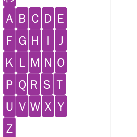
Ａ
Ｂ
Ｃ
Ｄ
Ｅ
Ｆ
Ｇ
Ｈ
Ｉ
Ｊ
Ｋ
Ｌ
Ｍ
Ｎ
Ｏ
Ｐ
Ｑ
Ｒ
Ｓ
Ｔ
Ｕ
Ｖ
Ｗ
Ｘ
Ｙ
Ｚ