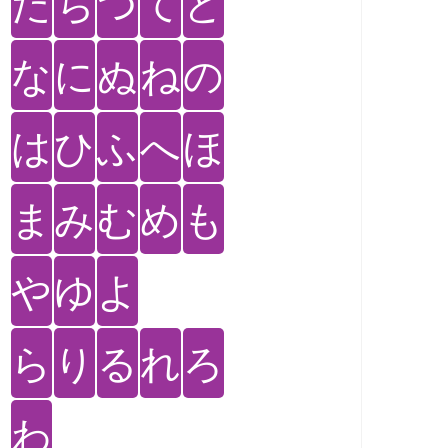
た
ち
つ
て
と
な
に
ぬ
ね
の
は
ひ
ふ
へ
ほ
ま
み
む
め
も
や
ゆ
よ
ら
り
る
れ
ろ
わ