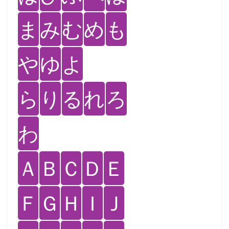
ま
み
む
め
も
や
ゆ
よ
ら
り
る
れ
ろ
わ
Ａ
Ｂ
Ｃ
Ｄ
Ｅ
Ｆ
Ｇ
Ｈ
Ｉ
Ｊ