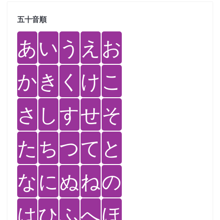
五十音順
あ
い
う
え
お
か
き
く
け
こ
さ
し
す
せ
そ
た
ち
つ
て
と
な
に
ぬ
ね
の
は
ひ
ふ
へ
ほ