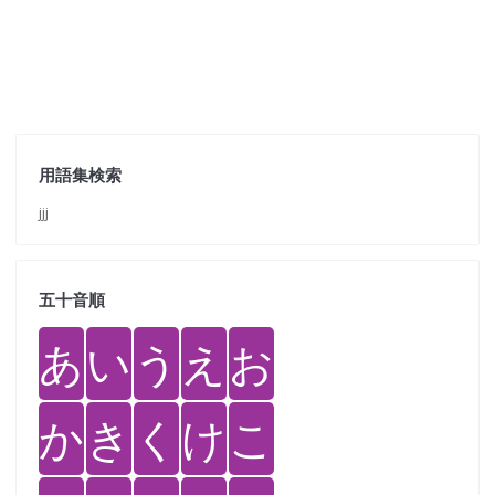
用語集検索
jjj
五十音順
あ
い
う
え
お
か
き
く
け
こ