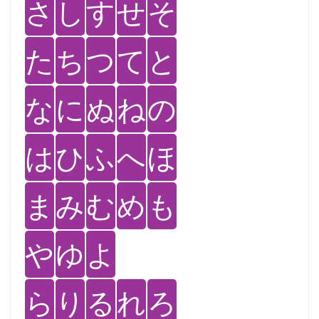
さ
し
す
せ
そ
た
ち
つ
て
と
な
に
ぬ
ね
の
は
ひ
ふ
へ
ほ
ま
み
む
め
も
や
ゆ
よ
ら
り
る
れ
ろ