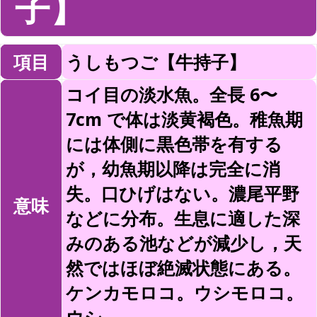
子】
項目
うしもつご【牛持子】
コイ目の淡水魚。全長 6〜
7cm で体は淡黄褐色。稚魚期
には体側に黒色帯を有する
が，幼魚期以降は完全に消
失。口ひげはない。濃尾平野
意味
などに分布。生息に適した深
みのある池などが減少し，天
然ではほぼ絶滅状態にある。
ケンカモロコ。ウシモロコ。