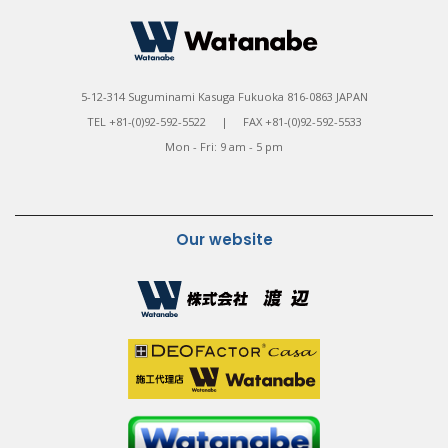
5-12-314 Suguminami Kasuga Fukuoka 816-0863 JAPAN
TEL +81-(0)92-592-5522 | FAX +81-(0)92-592-5533
Mon - Fri: 9 am - 5 pm
Our website