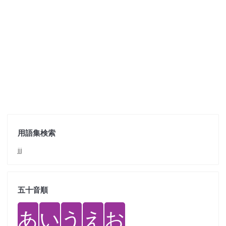
用語集検索
jjj
五十音順
あ
い
う
え
お