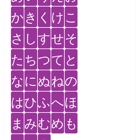
か
き
く
け
こ
さ
し
す
せ
そ
た
ち
つ
て
と
な
に
ぬ
ね
の
は
ひ
ふ
へ
ほ
ま
み
む
め
も