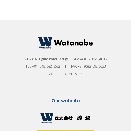
5-12-314 Suguminami Kasuga Fukuoka 816-0863 JAPAN
TEL +81-(0)92-592-5522 | FAX +81-(0)92-592-5533
Mon - Fri: 9 am - 5 pm
Our website