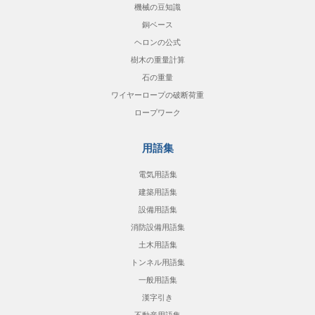
機械の豆知識
銅ベース
ヘロンの公式
樹木の重量計算
石の重量
ワイヤーロープの破断荷重
ロープワーク
用語集
電気用語集
建築用語集
設備用語集
消防設備用語集
土木用語集
トンネル用語集
一般用語集
漢字引き
不動産用語集