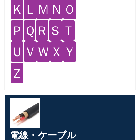
Ｋ
Ｌ
Ｍ
Ｎ
Ｏ
Ｐ
Ｑ
Ｒ
Ｓ
Ｔ
Ｕ
Ｖ
Ｗ
Ｘ
Ｙ
Ｚ
電線・ケーブル