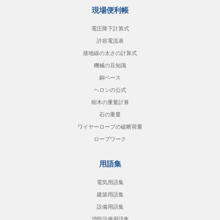
現場便利帳
電圧降下計算式
許容電流表
接地線の太さの計算式
機械の豆知識
銅ベース
ヘロンの公式
樹木の重量計算
石の重量
ワイヤーロープの破断荷重
ロープワーク
用語集
電気用語集
建築用語集
設備用語集
消防設備用語集