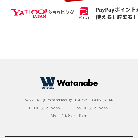
5-12-314 Suguminami Kasuga Fukuoka 816-0863 JAPAN
TEL +81-(0)92-592-5522 | FAX +81-(0)92-592-5533
Mon - Fri: 9 am - 5 pm