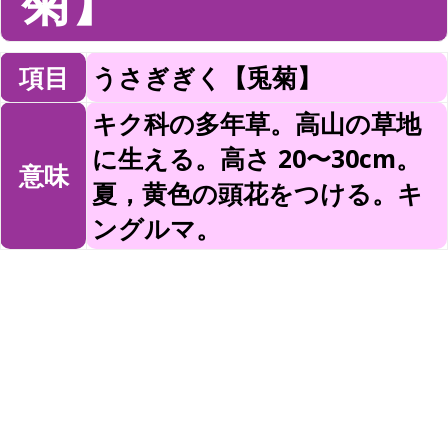
菊】
項目
うさぎぎく【兎菊】
キク科の多年草。高山の草地
に生える。高さ 20〜30cm。
意味
夏，黄色の頭花をつける。キ
ングルマ。