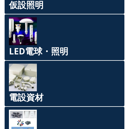
仮設照明
LED電球・照明
電設資材