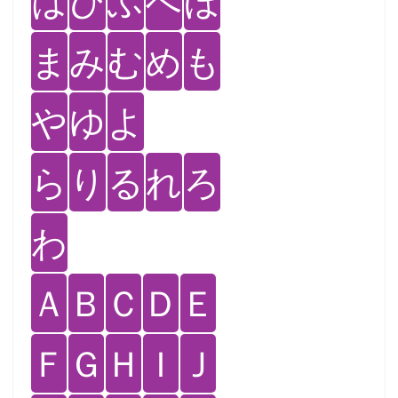
は
ひ
ふ
へ
ほ
ま
み
む
め
も
や
ゆ
よ
ら
り
る
れ
ろ
わ
Ａ
Ｂ
Ｃ
Ｄ
Ｅ
Ｆ
Ｇ
Ｈ
Ｉ
Ｊ