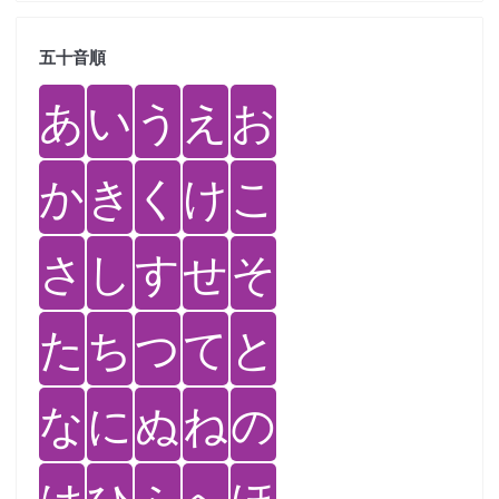
五十音順
あ
い
う
え
お
か
き
く
け
こ
さ
し
す
せ
そ
た
ち
つ
て
と
な
に
ぬ
ね
の