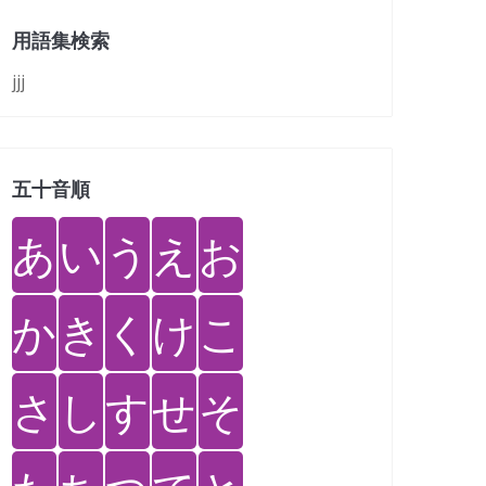
用語集検索
jjj
五十音順
あ
い
う
え
お
か
き
く
け
こ
さ
し
す
せ
そ