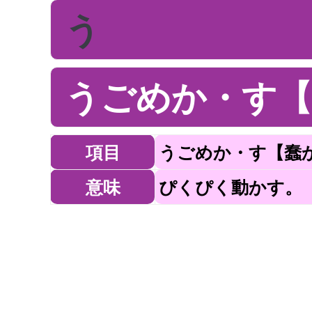
う
うごめか・す【
項目
うごめか・す【蠢
意味
ぴくぴく動かす。