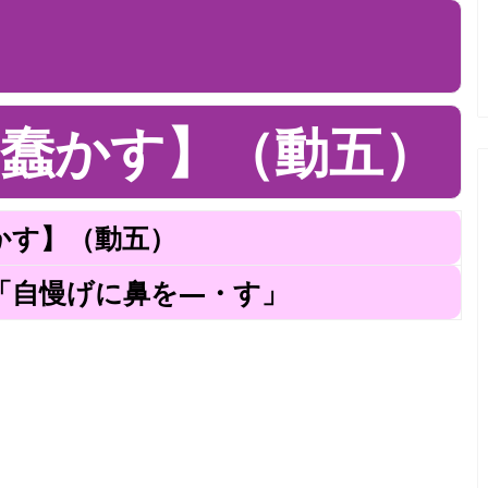
蠢かす】（動五）
かす】（動五）
「自慢げに鼻を—・す」