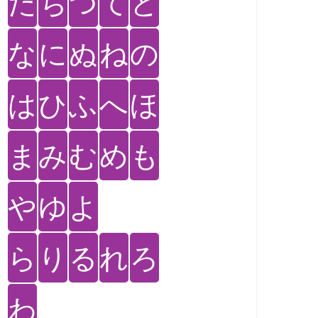
た
ち
つ
て
と
な
に
ぬ
ね
の
は
ひ
ふ
へ
ほ
ま
み
む
め
も
や
ゆ
よ
ら
り
る
れ
ろ
わ