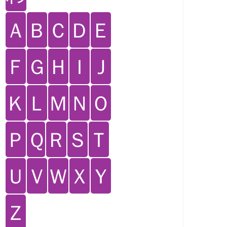
Ａ
Ｂ
Ｃ
Ｄ
Ｅ
Ｆ
Ｇ
Ｈ
Ｉ
Ｊ
Ｋ
Ｌ
Ｍ
Ｎ
Ｏ
Ｐ
Ｑ
Ｒ
Ｓ
Ｔ
Ｕ
Ｖ
Ｗ
Ｘ
Ｙ
Ｚ