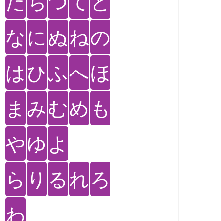
た
ち
つ
て
と
な
に
ぬ
ね
の
は
ひ
ふ
へ
ほ
ま
み
む
め
も
や
ゆ
よ
ら
り
る
れ
ろ
わ