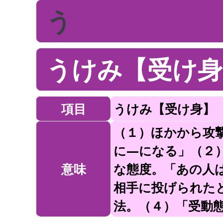
う
うけみ【受け身
項目
うけみ【受け身】
（１）ほかから攻
に—になる」（２
意味
な態度。「あの人
相手に投げられた
法。（４）「受動