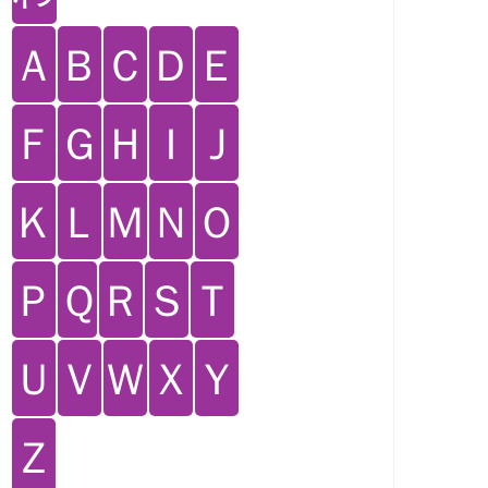
Ａ
Ｂ
Ｃ
Ｄ
Ｅ
Ｆ
Ｇ
Ｈ
Ｉ
Ｊ
Ｋ
Ｌ
Ｍ
Ｎ
Ｏ
Ｐ
Ｑ
Ｒ
Ｓ
Ｔ
Ｕ
Ｖ
Ｗ
Ｘ
Ｙ
Ｚ