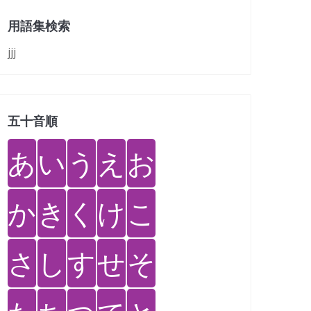
用語集検索
jjj
五十音順
あ
い
う
え
お
か
き
く
け
こ
さ
し
す
せ
そ