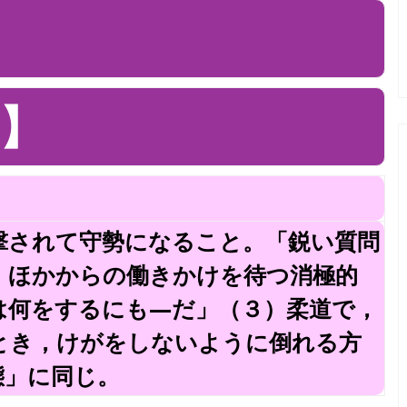
】
撃されて守勢になること。「鋭い質問
）ほかからの働きかけを待つ消極的
は何をするにも—だ」（３）柔道で，
とき，けがをしないように倒れる方
態」に同じ。