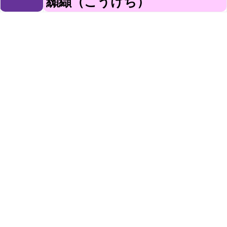
纐纈（こうけち）