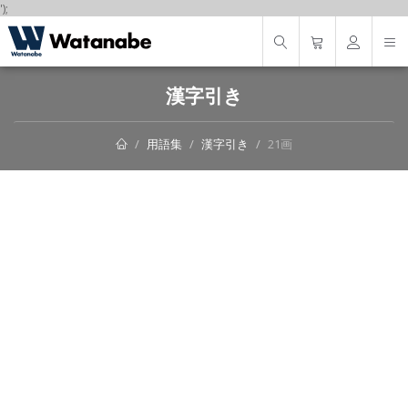
');
漢字引き
用語集
漢字引き
21画