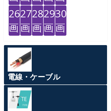
26
27
28
29
30
画
画
画
画
画
電線・ケーブル