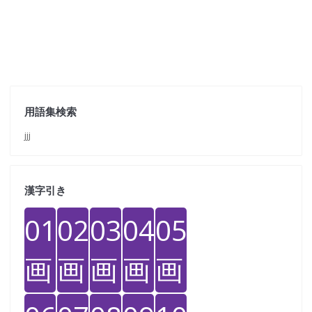
用語集検索
jjj
漢字引き
01
02
03
04
05
画
画
画
画
画