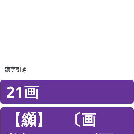
漢字引き
21画
【纐】 〔画